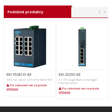
Podobné produkty
EKI-5526I-EI-AE
EKI-2525S-AE
16FE Ind. Switch with EtherNet/IP,W/T.
4 + 1FX Single-Mode unmanaged
Ethernet switch
Pro zobrazení cen se prosím
Pro zobrazení cen se prosím
přihlaste
.
přihlaste
.