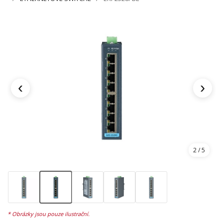
‹
›
2
/ 5