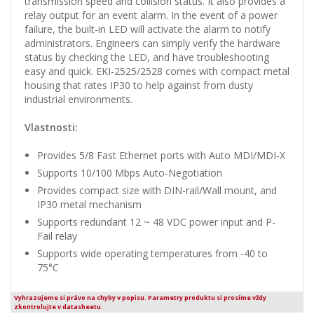
transmission speed and collision status. It also provides a
relay output for an event alarm. In the event of a power
failure, the built-in LED will activate the alarm to notify
administrators. Engineers can simply verify the hardware
status by checking the LED, and have troubleshooting
easy and quick. EKI-2525/2528 comes with compact metal
housing that rates IP30 to help against from dusty
industrial environments.
Vlastnosti:
Provides 5/8 Fast Ethernet ports with Auto MDI/MDI-X
Supports 10/100 Mbps Auto-Negotiation
Provides compact size with DIN-rail/Wall mount, and
IP30 metal mechanism
Supports redundant 12 ~ 48 VDC power input and P-
Fail relay
Supports wide operating temperatures from -40 to
75°C
Vyhrazujeme si právo na chyby v popisu. Parametry produktu si prosíme vždy
zkontrolujte v datasheetu.