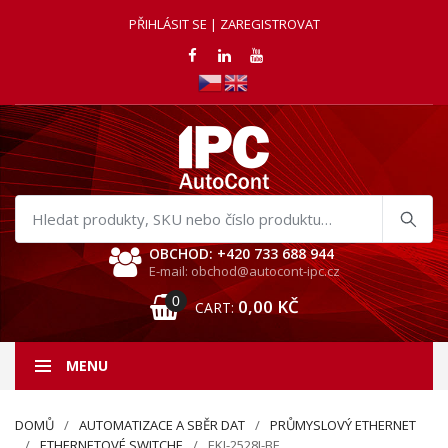
PŘIHLÁSIT SE | ZAREGISTROVAT
Hledat
produkty
OBCHOD: +420 733 688 944
E-mail: obchod@autocont-ipc.cz
0
0,00
KČ
CART:
MENU
DOMŮ
AUTOMATIZACE A SBĚR DAT
PRŮMYSLOVÝ ETHERNET
ETHERNETOVÉ SWITCHE
EKI-2528I-BE