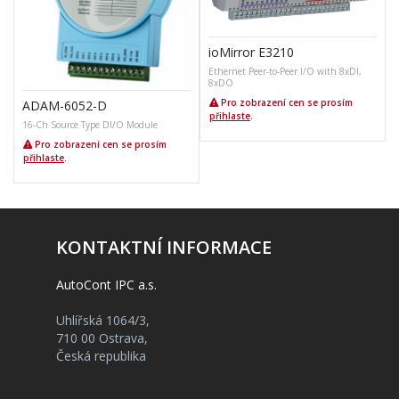
ioMirror E3210
Ethernet Peer-to-Peer I/O with 8xDI,
8xDO
Pro zobrazení cen se prosím
ADAM-6052-D
přihlaste
.
16-Ch Source Type DI/O Module
Pro zobrazení cen se prosím
přihlaste
.
KONTAKTNÍ INFORMACE
AutoCont IPC a.s.
Uhlířská 1064/3,
710 00 Ostrava,
Česká republika