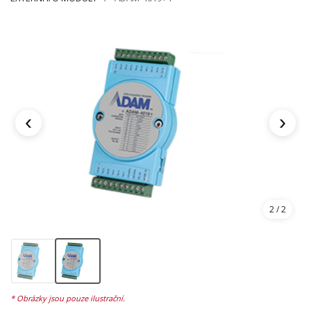
‹
›
2
/ 2