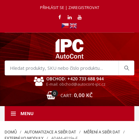
PŘIHLÁSIT SE | ZAREGISTROVAT
Hledat
produkty
OBCHOD: +420 733 688 944
E-mail: obchod@autocont-ipc.cz
0
0,00
KČ
CART:
MENU
DOMŮ
AUTOMATIZACE A SBĚR DAT
MĚŘENÍ A SBĚR DAT
EXTERNÍ I/O MODULY
ADAM-4019+-F