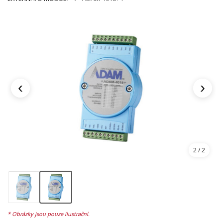
‹
›
2
/ 2