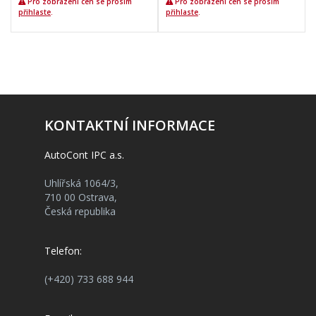
Pro zobrazení cen se prosím
Pro zobrazení cen se prosím
přihlaste
.
přihlaste
.
KONTAKTNÍ INFORMACE
AutoCont IPC a.s.
Uhlířská 1064/3,
710 00 Ostrava,
Česká republika
Telefon:
(+420) 733 688 944