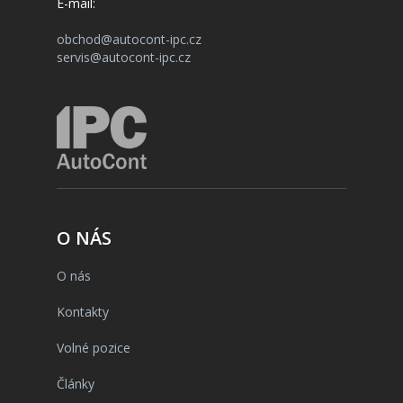
E-mail:
obchod@autocont-ipc.cz
servis@autocont-ipc.cz
O NÁS
O nás
Kontakty
Volné pozice
Články