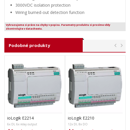
3000VDC isolation protection
Wiring burned-out detection function
Vyhrazujeme si právo na chyby v popisu. Parametry produktu si prosíme vždy
zkontrolujte v datasheetu.
Podobné produkty
ioLogik E2214
ioLogik E2210
6x DI, 6x relay output
12x DI, 8x DO