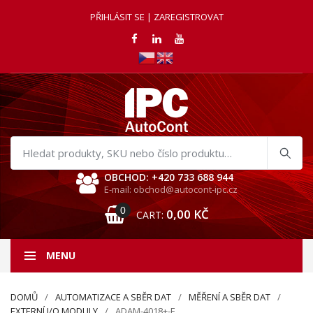
PŘIHLÁSIT SE | ZAREGISTROVAT
Hledat
produkty
OBCHOD: +420 733 688 944
E-mail: obchod@autocont-ipc.cz
0
0,00
KČ
CART:
MENU
DOMŮ
AUTOMATIZACE A SBĚR DAT
MĚŘENÍ A SBĚR DAT
EXTERNÍ I/O MODULY
ADAM-4018+-F