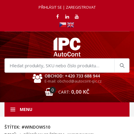
PŘIHLÁSIT SE | ZAREGISTROVAT
Hledat
produkty
OBCHOD: +420 733 688 944
E-mail: obchod@autocont-ipc.cz
0
0,00
KČ
CART:
MENU
ŠTÍTEK:
#WINDOWS10