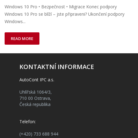
Windows 10 Pro • Bezpečnost • Migrace Konec podpory
Windows 10 Pro se blíží – jste připraveni? Ukončení podpory
Windows...
READ MORE
KONTAKTNÍ INFORMACE
AutoCont IPC a.s.
Uhlířská 1064/3,
710 00 Ostrava,
Česká republika
Telefon:
(+420) 733 688 944