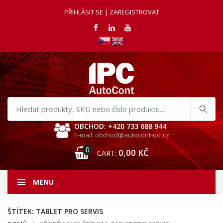
PŘIHLÁSIT SE | ZAREGISTROVAT
Hledat
produkty
OBCHOD: +420 733 688 944
E-mail: obchod@autocont-ipc.cz
0
0,00
KČ
CART:
MENU
ŠTÍTEK:
TABLET PRO SERVIS