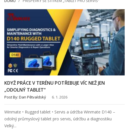
DOMŮ
PŘÍSPĚVKY SE ŠTÍTKEM „TABLET PRO SERVIS“
KDYŽ PRÁCE V TERÉNU POTŘEBUJE VÍC NEŽ JEN
„ODOLNÝ TABLET“
Post By:
Dan Pětvaldský
6. 1. 2026
Winmate • Rugged tablet • Servis a údržba Winmate D140 –
odolný průmyslový tablet pro servis, údržbu a diagnostiku
Velký...