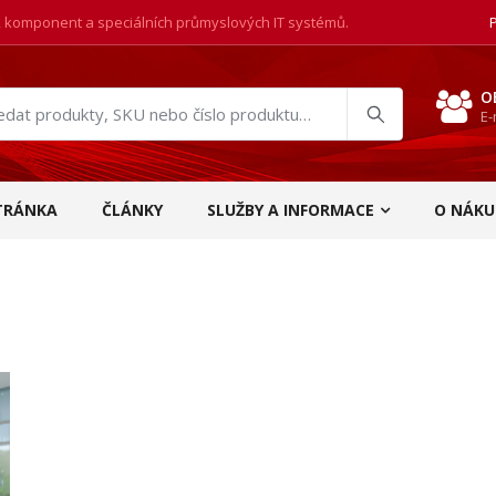
, komponent a speciálních průmyslových IT systémů.
O
E-
at
ukty
TRÁNKA
ČLÁNKY
SLUŽBY A INFORMACE
O NÁKU