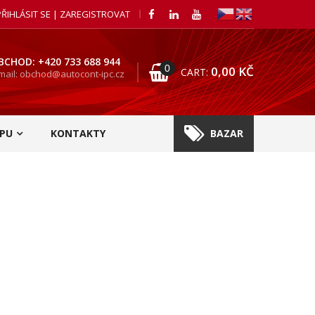
PŘIHLÁSIT SE | ZAREGISTROVAT
BCHOD: +420 733 688 944
0
0,00
KČ
CART:
mail: obchod@autocont-ipc.cz
PU
KONTAKTY
BAZAR