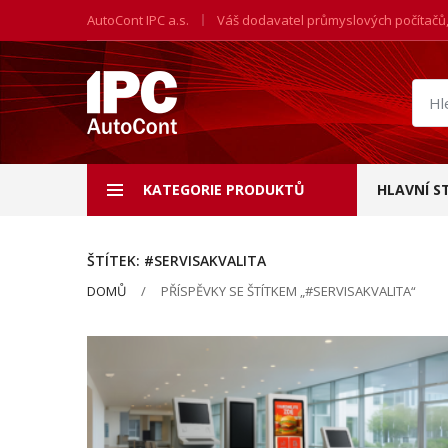
AutoCont IPC a.s.
Váš dodavatel průmyslových počítačů
Hled
prod
KATEGORIE PRODUKTŮ
HLAVNÍ S
ŠTÍTEK:
#SERVISAKVALITA
DOMŮ
PŘÍSPĚVKY SE ŠTÍTKEM „#SERVISAKVALITA“