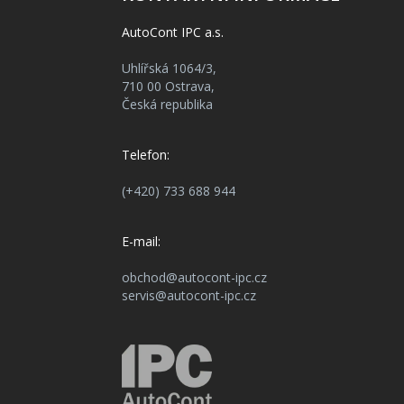
AutoCont IPC a.s.
Uhlířská 1064/3,
710 00 Ostrava,
Česká republika
Telefon:
(+420) 733 688 944
E-mail:
obchod@autocont-ipc.cz
servis@autocont-ipc.cz