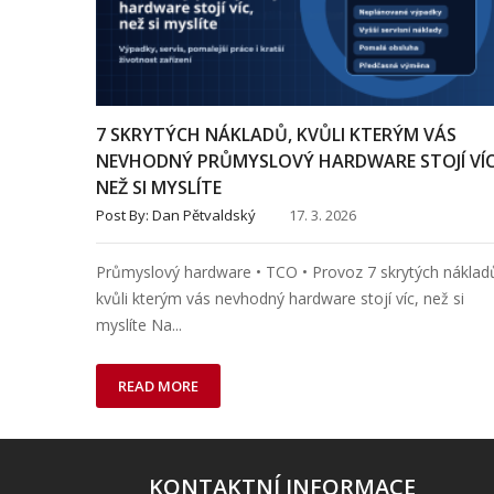
7 SKRYTÝCH NÁKLADŮ, KVŮLI KTERÝM VÁS
NEVHODNÝ PRŮMYSLOVÝ HARDWARE STOJÍ VÍC
NEŽ SI MYSLÍTE
Post By:
Dan Pětvaldský
17. 3. 2026
Průmyslový hardware • TCO • Provoz 7 skrytých náklad
kvůli kterým vás nevhodný hardware stojí víc, než si
myslíte Na...
READ MORE
KONTAKTNÍ INFORMACE