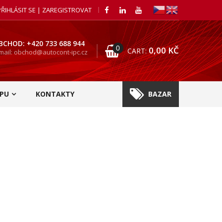
PŘIHLÁSIT SE | ZAREGISTROVAT
BCHOD: +420 733 688 944
0
0,00
KČ
CART:
mail: obchod@autocont-ipc.cz
PU
KONTAKTY
BAZAR