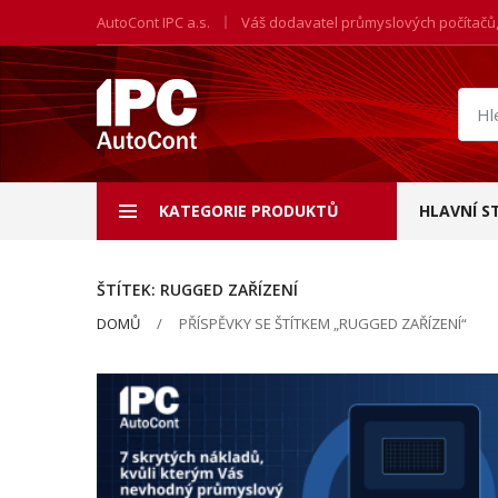
AutoCont IPC a.s.
Váš dodavatel průmyslových počítačů
Hled
prod
KATEGORIE PRODUKTŮ
HLAVNÍ S
ŠTÍTEK:
RUGGED ZAŘÍZENÍ
DOMŮ
PŘÍSPĚVKY SE ŠTÍTKEM „RUGGED ZAŘÍZENÍ“