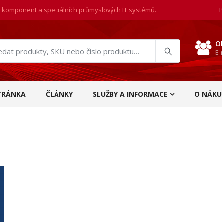
, komponent a speciálních průmyslových IT systémů.
O
E-
at
ukty
TRÁNKA
ČLÁNKY
SLUŽBY A INFORMACE
O NÁKU