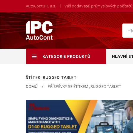
AutoCont IPC a.s.
Váš dodavatel průmyslových počítačů
Hled
prod
KATEGORIE PRODUKTŮ
HLAVNÍ S
ŠTÍTEK:
RUGGED TABLET
DOMŮ
PŘÍSPĚVKY SE ŠTÍTKEM „RUGGED TABLET“