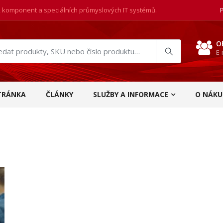
, komponent a speciálních průmyslových IT systémů.
O
E-
at
ukty
TRÁNKA
ČLÁNKY
SLUŽBY A INFORMACE
O NÁKU