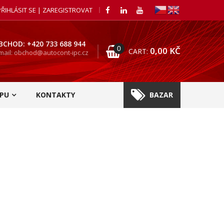
PŘIHLÁSIT SE | ZAREGISTROVAT
BCHOD: +420 733 688 944
0
0,00
KČ
CART:
mail: obchod@autocont-ipc.cz
PU
KONTAKTY
BAZAR