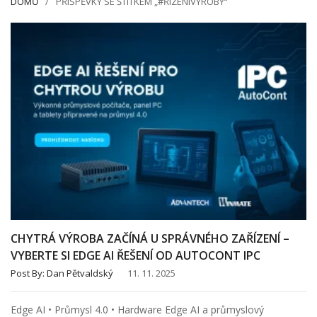
DOMŮ
PŘÍSPĚVKY SE ŠTÍTKEM „#ŘÍZENÍVÝROBY“
CHYTRÁ VÝROBA ZAČÍNÁ U SPRÁVNÉHO ZAŘÍZENÍ –
VYBERTE SI EDGE AI ŘEŠENÍ OD AUTOCONT IPC
Post By:
Dan Pětvaldský
11. 11. 2025
Edge AI • Průmysl 4.0 • Hardware Edge AI a průmyslový