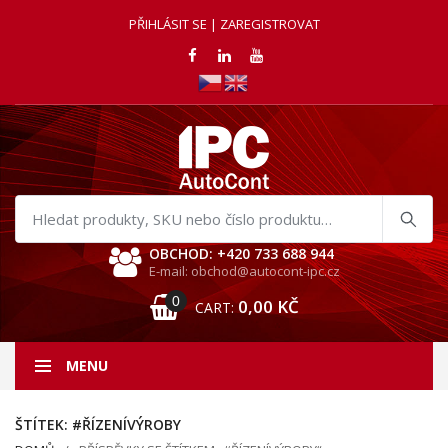
PŘIHLÁSIT SE | ZAREGISTROVAT
Hledat
produkty
OBCHOD: +420 733 688 944
E-mail: obchod@autocont-ipc.cz
0
0,00
KČ
CART:
MENU
ŠTÍTEK:
#ŘÍZENÍVÝROBY