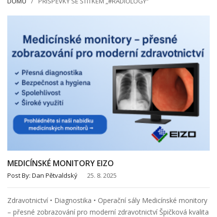
DOMŮ
PŘÍSPĚVKY SE ŠTÍTKEM „#RADIOLOGY“
MEDICÍNSKÉ MONITORY EIZO
Post By:
Dan Pětvaldský
25. 8. 2025
Zdravotnictví • Diagnostika • Operační sály Medicínské monitory
– přesné zobrazování pro moderní zdravotnictví Špičková kvalita