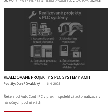
DOMŮ
PŘÍSPĚVKY SE ŠTÍTKEM „PRŮMYSLOVÁ AUTOMATIZACE“
REALIZOVANÉ PROJEKTY S PLC SYSTÉMY AMIT
Post By:
Dan Pětvaldský
16. 4. 2025
Řešení od AutoCont IPC v praxi – spolehlivá automatizace v
náročných podmínkách