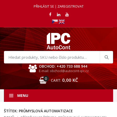
PŘIHLÁSIT SE | ZAREGISTROVAT
Hledat
produkty
OBCHOD: +420 733 688 944
E-mail: obchod@autocont-ipc.cz
0
0,00
KČ
CART:
MENU
ŠTÍTEK:
PRŮMYSLOVÁ AUTOMATIZACE