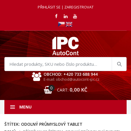
PŘIHLÁSIT SE | ZAREGISTROVAT
Hledat
produkty
OBCHOD: +420 733 688 944
E-mail: obchod@autocont-ipc.cz
0
0,00
KČ
CART:
MENU
ŠTÍTEK:
ODOLNÝ PRŮMYSLOVÝ TABLET