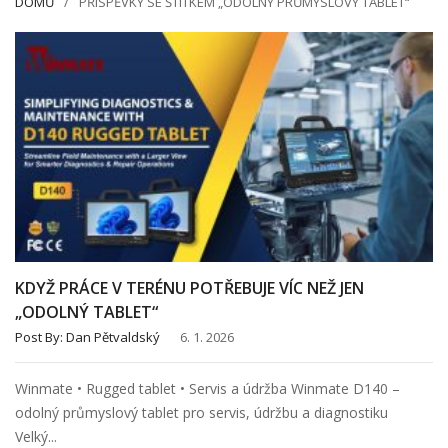
DOMŮ
PŘÍSPĚVKY SE ŠTÍTKEM „ODOLNÝ PRŮMYSLOVÝ TABLET“
KDYŽ PRÁCE V TERÉNU POTŘEBUJE VÍC NEŽ JEN
„ODOLNÝ TABLET“
Post By:
Dan Pětvaldský
6. 1. 2026
Winmate • Rugged tablet • Servis a údržba Winmate D140 –
odolný průmyslový tablet pro servis, údržbu a diagnostiku
Velký...