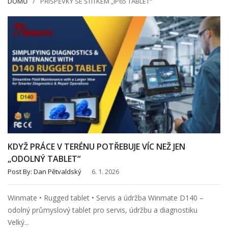
DOMŮ
PŘÍSPĚVKY SE ŠTÍTKEM „IP65 TABLET“
KDYŽ PRÁCE V TERÉNU POTŘEBUJE VÍC NEŽ JEN
„ODOLNÝ TABLET“
Post By:
Dan Pětvaldský
6. 1. 2026
Winmate • Rugged tablet • Servis a údržba Winmate D140 –
odolný průmyslový tablet pro servis, údržbu a diagnostiku
Velký...