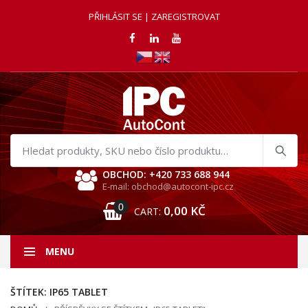
PŘIHLÁSIT SE | ZAREGISTROVAT
Hledat
produkty
OBCHOD: +420 733 688 944
E-mail: obchod@autocont-ipc.cz
0
0,00
KČ
CART:
MENU
ŠTÍTEK:
IP65 TABLET