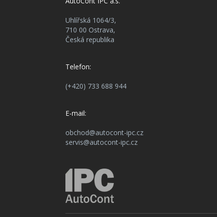
AutoCont IPC a.s.
Uhlířská 1064/3,
710 00 Ostrava,
Česká republika
Telefon:
(+420) 733 688 944
E-mail:
obchod@autocont-ipc.cz
servis@autocont-ipc.cz