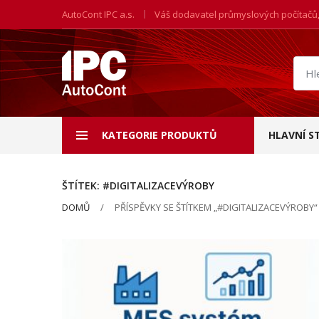
AutoCont IPC a.s.
Váš dodavatel průmyslových počítačů
Hled
prod
KATEGORIE PRODUKTŮ
HLAVNÍ S
ŠTÍTEK:
#DIGITALIZACEVÝROBY
DOMŮ
PŘÍSPĚVKY SE ŠTÍTKEM „#DIGITALIZACEVÝROBY“