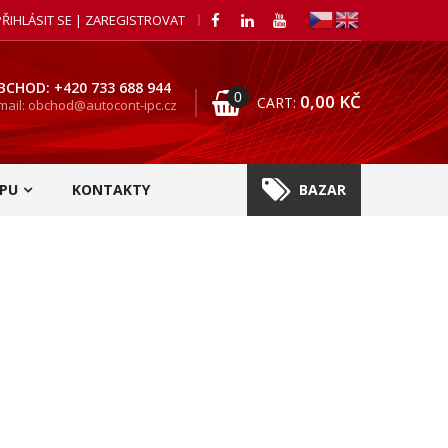
PŘIHLÁSIT SE | ZAREGISTROVAT
BCHOD: +420 733 688 944
0
0,00
KČ
CART:
mail: obchod@autocont-ipc.cz
PU
KONTAKTY
BAZAR