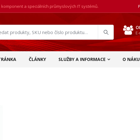
, komponent a speciálních průmyslových IT systémů.
O
E-
at
ukty
TRÁNKA
ČLÁNKY
SLUŽBY A INFORMACE
O NÁKU