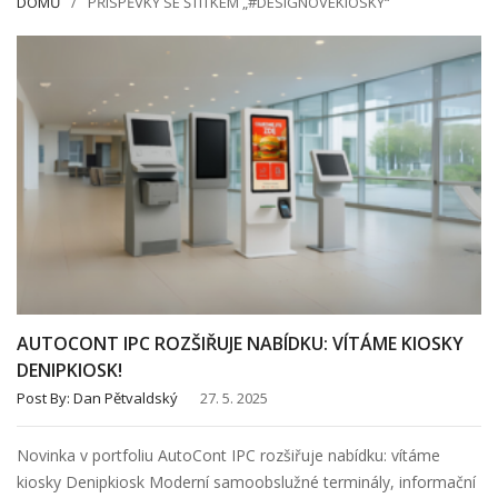
DOMŮ
PŘÍSPĚVKY SE ŠTÍTKEM „#DESIGNOVÉKIOSKY“
AUTOCONT IPC ROZŠIŘUJE NABÍDKU: VÍTÁME KIOSKY
DENIPKIOSK!
Post By:
Dan Pětvaldský
27. 5. 2025
Novinka v portfoliu AutoCont IPC rozšiřuje nabídku: vítáme
kiosky Denipkiosk Moderní samoobslužné terminály, informační