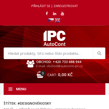
PŘIHLÁSIT SE | ZAREGISTROVAT
Hledat
produkty
OBCHOD: +420 733 688 944
E-mail: obchod@autocont-ipc.cz
0
0,00
KČ
CART:
MENU
ŠTÍTEK:
#DESIGNOVÉKIOSKY