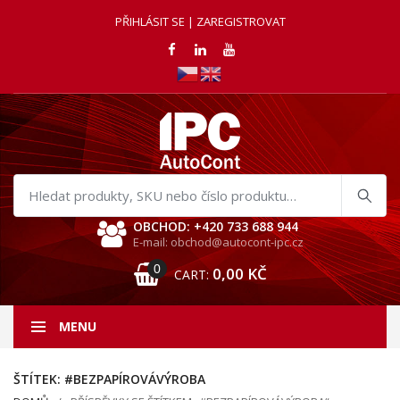
PŘIHLÁSIT SE | ZAREGISTROVAT
Hledat
produkty
OBCHOD: +420 733 688 944
E-mail: obchod@autocont-ipc.cz
0
0,00
KČ
CART:
MENU
ŠTÍTEK:
#BEZPAPÍROVÁVÝROBA