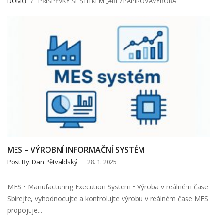
DOMŮ
PŘÍSPĚVKY SE ŠTÍTKEM „#BEZPAPÍROVÁVÝROBA“
MES – VÝROBNÍ INFORMAČNÍ SYSTÉM
Post By:
Dan Pětvaldský
28. 1. 2025
MES • Manufacturing Execution System • Výroba v reálném čase
Sbírejte, vyhodnocujte a kontrolujte výrobu v reálném čase MES
propojuje...