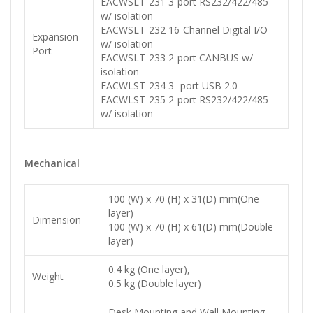
EACWSLT-231 3-port RS232/422/485
w/ isolation
EACWSLT-232 16-Channel Digital I/O
Expansion
w/ isolation
Port
EACWSLT-233 2-port CANBUS w/
isolation
EACWLST-234 3 -port USB 2.0
EACWLST-235 2-port RS232/422/485
w/ isolation
Mechanical
100 (W) x 70 (H) x 31(D) mm(One
layer)
Dimension
100 (W) x 70 (H) x 61(D) mm(Double
layer)
0.4 kg (One layer),
Weight
0.5 kg (Double layer)
Desk Mounting and Wall Mounting