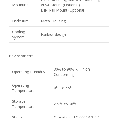
Mounting
VESA Mount (Optional)
DIN-Rail Mount (Optional)
Enclosure
Metal Housing
Cooling
Fanless design
System
Environment
30% to 90% RH, Non-
Operating Humidity
Condensing
Operating
0°C to 55°C
Temperature
Storage
-15°C to 70°C
Temperature
Shock
Operating, IEC 60068-2-27