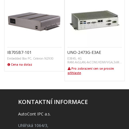
IB70SB7-101
UNO-2473G-E3AE
Embedded Box PC, Celeron N2930
E3845, 4G
RAM,4xGLAN,4xCOM,HDMI/VGA,3xMi
Cena na dotaz
ni-PCIe
Pro zobrazení cen se prosím
přihlaste
.
KONTAKTNÍ INFORMACE
AutoCont IPC a.s.
Uhlířská 1064/3,