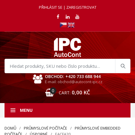
PŘIHLÁSIT SE | ZAREGISTROVAT
Hledat
produkty
OBCHOD: +420 733 688 944
E-mail: obchod@autocont-ipc.cz
0
0,00
KČ
CART:
MENU
DOMŮ
PRŮMYSLOVÉ POČÍTAČE
PRŮMYSLOVÉ EMBEDDED
POČÍTAČE
ÚSPORNÉ
EACFA20