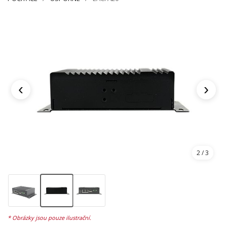
‹
›
3
/ 3