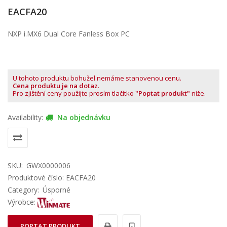
EACFA20
NXP i.MX6 Dual Core Fanless Box PC
U tohoto produktu bohužel nemáme stanovenou cenu.
Cena produktu je na dotaz
.
Pro zjištění ceny použijte prosím tlačítko
"Poptat produkt"
níže.
Availability:
Na objednávku
SKU:
GWX0000006
Produktové číslo: EACFA20
Category:
Úsporné
Výrobce:
POPTAT PRODUKT