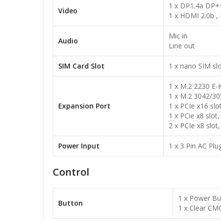
1 x DP1.4a DP++
Video
1 x HDMI 2.0b ,
Mic in
Audio
Line out
SIM Card Slot
1 x nano SIM sl
1 x M.2 2230 E-K
1 x M.2 3042/3
Expansion Port
1 x PCIe x16 sl
1 x PCie x8 slot
2 x PCIe x8 slot,
Power Input
1 x 3 Pin AC Pl
Control
1 x Power Bu
Button
1 x Clear CM