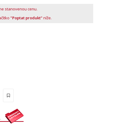
me stanovenou cenu.
lačítko
"Poptat produkt"
níže.