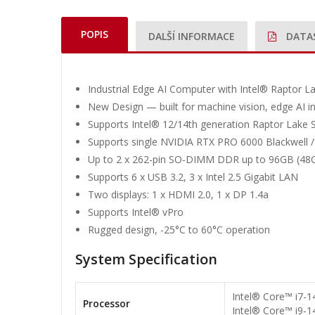
POPIS
DALŠÍ INFORMACE
DATA
Industrial Edge AI Computer with Intel® Raptor
New Design — built for machine vision, edge AI in
Supports Intel® 12/14th generation Raptor Lake 
Supports single NVIDIA RTX PRO 6000 Blackwell 
Up to 2 x 262-pin SO-DIMM DDR up to 96GB (48G
Supports 6 x USB 3.2, 3 x Intel 2.5 Gigabit LAN
Two displays: 1 x HDMI 2.0, 1 x DP 1.4a
Supports Intel® vPro
Rugged design, -25°C to 60°C operation
System Specification
Intel® Core™ i7-1
Processor
Intel® Core™ i9-1