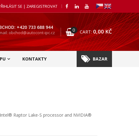
PŘIHLÁSIT SE | ZAREGISTROVAT
BCHOD: +420 733 688 944
0
0,00
KČ
CART:
mail: obchod@autocont-ipc.cz
PU
KONTAKTY
BAZAR
h Intel® Raptor Lake-S processor and NVIDIA®