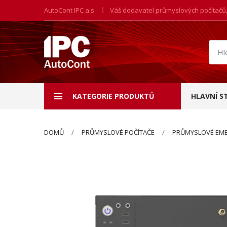
AutoCont IPC a.s.
Váš dodavatel průmyslových počítačů
Hled
prod
KATEGORIE PRODUKTŮ
HLAVNÍ S
DOMŮ
PRŮMYSLOVÉ POČÍTAČE
PRŮMYSLOVÉ EMB