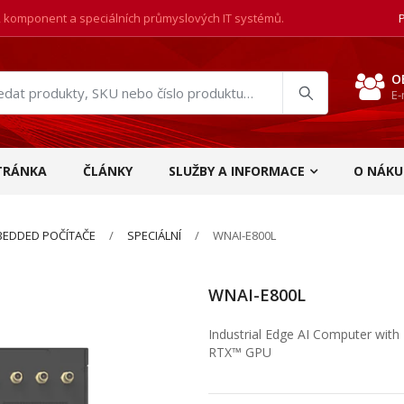
, komponent a speciálních průmyslových IT systémů.
O
E-
at
ukty
TRÁNKA
ČLÁNKY
SLUŽBY A INFORMACE
O NÁKU
EDDED POČÍTAČE
SPECIÁLNÍ
WNAI-E800L
WNAI-E800L
Industrial Edge AI Computer wit
RTX™ GPU