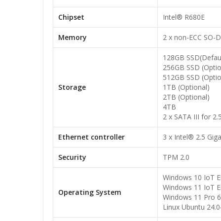
Chipset
Intel® R680E
Memory
2 x non-ECC SO-
128GB SSD(Default
256GB SSD (Optio
512GB SSD (Optio
Storage
1TB (Optional)
2TB (Optional)
4TB
2 x SATA III for 
Ethernet controller
3 x Intel® 2.5 Gig
Security
TPM 2.0
Windows 10 IoT Ent
Windows 11 IoT Ent
Operating System
Windows 11 Pro 64
Linux Ubuntu 24.0