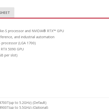
SHEET
 Lake-S processor and NVIDIA® RTX™ GPU
ference, and industrial automation
S processor (LGA 1700)
/ RTX 5090 GPU
B per slot)
4700T(up to 5.2GHz) (Default)
4900T(up to 5.5GHz) (Optional)