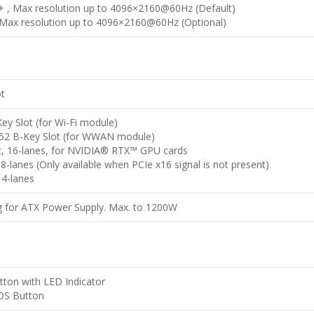
 , Max resolution up to 4096×2160@60Hz (Default)
 Max resolution up to 4096×2160@60Hz (Optional)
ot
ey Slot (for Wi-Fi module)
052 B-Key Slot (for WWAN module)
ot, 16-lanes, for NVIDIA® RTX™ GPU cards
, 8-lanes (Only available when PCIe x16 signal is not present)
 4-lanes
ug for ATX Power Supply. Max. to 1200W
tton with LED Indicator
OS Button