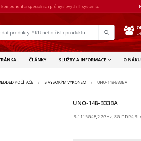
, komponent a speciálních průmyslových IT systémů.
O
E-
at
ukty
TRÁNKA
ČLÁNKY
SLUŽBY A INFORMACE
O NÁKU
EDDED POČÍTAČE
S VYSOKÝM VÝKONEM
UNO-148-B33BA
UNO-148-B33BA
i3-1115G4E,2.2GHz, 8G DDR4,3