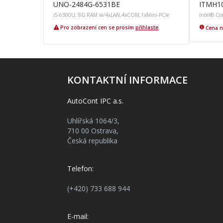
UNO-2484G-6531BE
ITMH1
i5-6300U, 8G RAM w/4xLAN,4xCOM,1xMini-PCIe
Intel® Co
Pro zobrazení cen se prosím
přihlaste
.
Cena n
KONTAKTNÍ INFORMACE
AutoCont IPC a.s.
Uhlířská 1064/3,
710 00 Ostrava,
Česká republika
Telefon:
(+420) 733 688 944
E-mail: