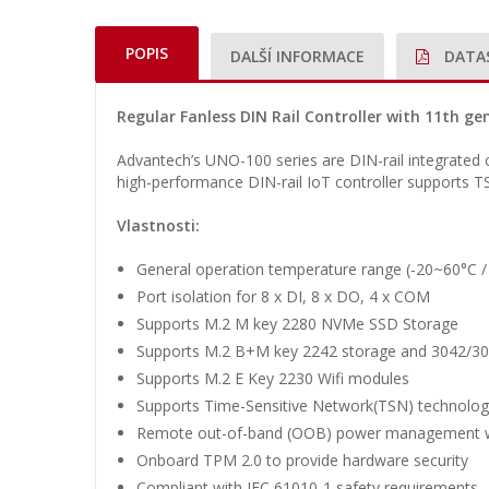
POPIS
DALŠÍ INFORMACE
DATA
Regular Fanless DIN Rail Controller with 11th ge
Advantech’s UNO-100 series are DIN-rail integrated c
high-performance DIN-rail IoT controller supports TSN
Vlastnosti:
General operation temperature range (-20~60°C /
Port isolation for 8 x DI, 8 x DO, 4 x COM
Supports M.2 M key 2280 NVMe SSD Storage
Supports M.2 B+M key 2242 storage and 3042/305
Supports M.2 E Key 2230 Wifi modules
Supports Time-Sensitive Network(TSN) technolog
Remote out-of-band (OOB) power management w
Onboard TPM 2.0 to provide hardware security
Compliant with IEC 61010-1 safety requirements