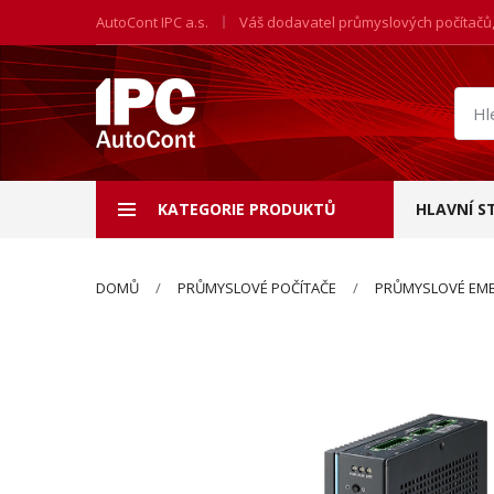
AutoCont IPC a.s.
Váš dodavatel průmyslových počítačů
Hled
prod
KATEGORIE PRODUKTŮ
HLAVNÍ S
DOMŮ
PRŮMYSLOVÉ POČÍTAČE
PRŮMYSLOVÉ EMB