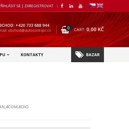
PŘIHLÁSIT SE | ZAREGISTROVAT
BCHOD: +420 733 688 944
0
0,00
KČ
CART:
mail: obchod@autocont-ipc.cz
PU
KONTAKTY
BAZAR
LAN,4COM,8DIO