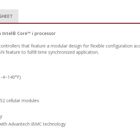
SHEET
n Intel® Core™ i processor
ontrollers that feature a modular design for flexible configuration a
 feature to fulfill time synchronized application.
 -4~140°F)
2 cellular modules
y
ith Advantech iBMC technology