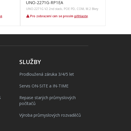
UNO-2271G-RP1EA
UNO-2271G V2 2nd stack, POE PD, COM, M.2 Bkey
te
.
Pro zobrazení cen se prosím
přihlaste
.
SLUŽBY
Prodloužená záruka 3/4/5 let
Servis ON-SITE a IN-TIME
S
Repase starých průmyslových
počítačů
Výroba průmyslových rozvaděčů