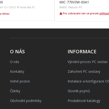
00
MIC-770V3W-00A1
re™ i5-1135G7 M Series Box PC
R680E, Modular IPC
Pro zobrazení cen se prosím
přihlas
a dotaz
O NÁS
INFORMACE
O nás
Výrobní proces PC sestav
Kontakty
Zahoření PC sestavy
Volné pozice
Instalace a konfigurace O
Články
Slovník pojmů
Obchodní podmínky
Produktové katalogy