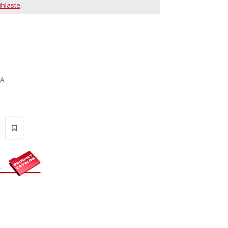
ihlaste
.
BA