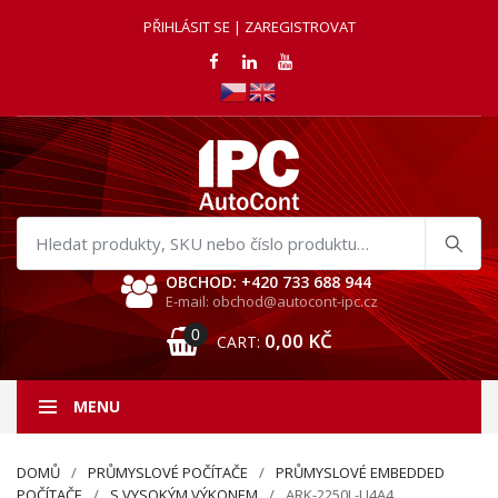
PŘIHLÁSIT SE | ZAREGISTROVAT
Hledat
produkty
OBCHOD: +420 733 688 944
E-mail: obchod@autocont-ipc.cz
0
0,00
KČ
CART:
MENU
DOMŮ
PRŮMYSLOVÉ POČÍTAČE
PRŮMYSLOVÉ EMBEDDED
POČÍTAČE
S VYSOKÝM VÝKONEM
ARK-2250L-U4A4