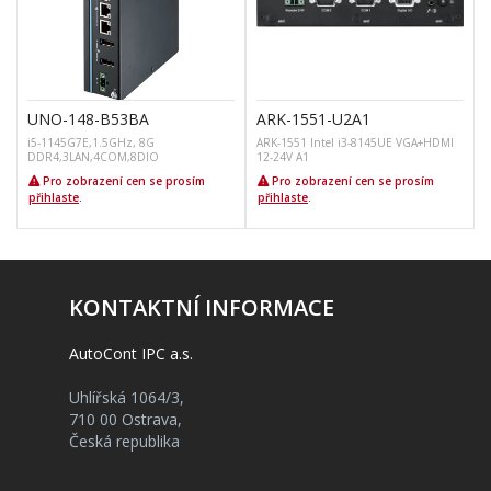
UNO-148-B53BA
ARK-1551-U2A1
i5-1145G7E,1.5GHz, 8G
ARK-1551 Intel i3-8145UE VGA+HDMI
DDR4,3LAN,4COM,8DIO
12-24V A1
Pro zobrazení cen se prosím
Pro zobrazení cen se prosím
přihlaste
.
přihlaste
.
KONTAKTNÍ INFORMACE
AutoCont IPC a.s.
Uhlířská 1064/3,
710 00 Ostrava,
Česká republika