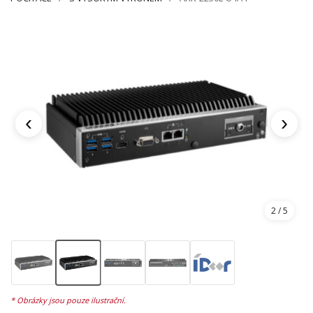
‹
›
2
/ 5