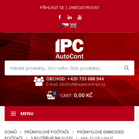
PŘIHLÁSIT SE | ZAREGISTROVAT
Hledat
produkty
OBCHOD: +420 733 688 944
E-mail: obchod@autocont-ipc.cz
0
0,00
KČ
CART:
MENU
DOMŮ
PRŮMYSLOVÉ POČÍTAČE
PRŮMYSLOVÉ EMBEDDED
POČÍTAČE
S ROZŠIŘUJÍCÍMI SLOTY
ARK-3520P-U8A1E