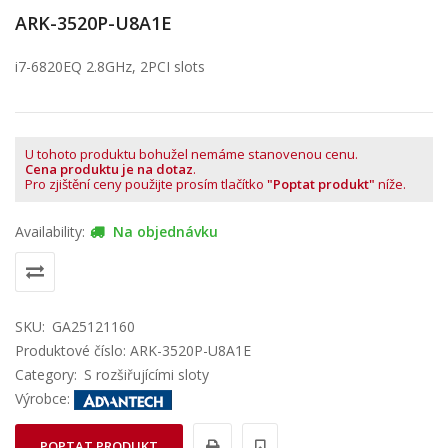
ARK-3520P-U8A1E
i7-6820EQ 2.8GHz, 2PCI slots
U tohoto produktu bohužel nemáme stanovenou cenu.
Cena produktu je na dotaz
.
Pro zjištění ceny použijte prosím tlačítko
"Poptat produkt"
níže.
Availability:
Na objednávku
SKU:
GA25121160
Produktové číslo: ARK-3520P-U8A1E
Category:
S rozšiřujícími sloty
Výrobce:
POPTAT PRODUKT