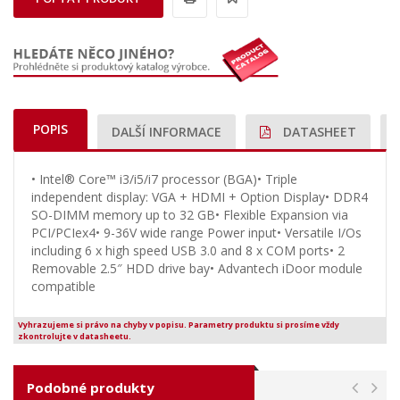
POPIS
DALŠÍ INFORMACE
DATASHEET
• Intel® Core™ i3/i5/i7 processor (BGA)• Triple
independent display: VGA + HDMI + Option Display• DDR4
SO-DIMM memory up to 32 GB• Flexible Expansion via
PCI/PCIex4• 9-36V wide range Power input• Versatile I/Os
including 6 x high speed USB 3.0 and 8 x COM ports• 2
Removable 2.5″ HDD drive bay• Advantech iDoor module
compatible
Vyhrazujeme si právo na chyby v popisu. Parametry produktu si prosíme vždy
zkontrolujte v datasheetu.
Podobné produkty