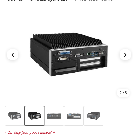
‹
›
2
/ 5