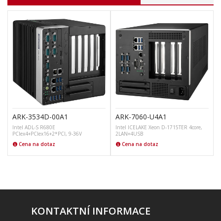
ARK-3534D-00A1
ARK-7060-U4A1
Intel ADL-S R680E
Intel ICELAKE Xeon D-1715TER 4core,
PCIex4+PCIex16+2*PCI, 9-36V
2LAN+4USB
Cena na dotaz
Cena na dotaz
KONTAKTNÍ INFORMACE