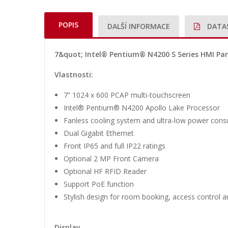
POPIS
DALŠÍ INFORMACE
DATA
7&quot; Intel® Pentium® N4200 S Series HMI Pan
Vlastnosti:
7” 1024 x 600 PCAP multi-touchscreen
Intel® Pentium® N4200 Apollo Lake Processor
Fanless cooling system and ultra-low power con
Dual Gigabit Ethernet
Front IP65 and full IP22 ratings
Optional 2 MP Front Camera
Optional HF RFID Reader
Support PoE function
Stylish design for room booking, access control 
Display