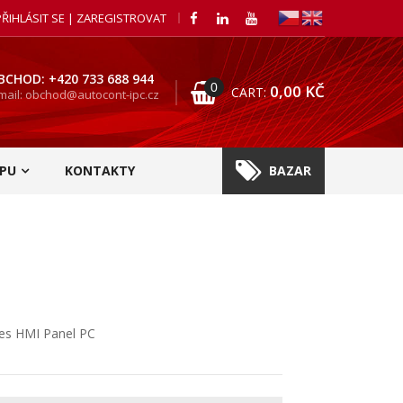
PŘIHLÁSIT SE | ZAREGISTROVAT
BCHOD: +420 733 688 944
0
0,00
KČ
CART:
mail: obchod@autocont-ipc.cz
PU
KONTAKTY
BAZAR
ies HMI Panel PC