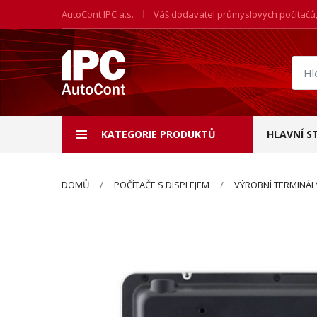
AutoCont IPC a.s.
Váš dodavatel průmyslových počítačů
Hled
prod
KATEGORIE PRODUKTŮ
HLAVNÍ S
DOMŮ
POČÍTAČE S DISPLEJEM
VÝROBNÍ TERMINÁL