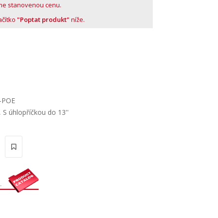
me stanovenou cenu.
lačítko
"Poptat produkt"
níže.
1-POE
,
S úhlopříčkou do 13''