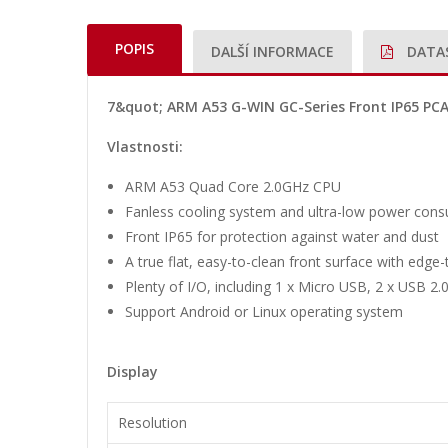
POPIS
DALŠÍ INFORMACE
DATA
7&quot; ARM A53 G-WIN GC-Series Front IP65 PCA
Vlastnosti:
ARM A53 Quad Core 2.0GHz CPU
Fanless cooling system and ultra-low power con
Front IP65 for protection against water and dust
A true flat, easy-to-clean front surface with edge
Plenty of I/O, including 1 x Micro USB, 2 x USB 2.
Support Android or Linux operating system
Display
Resolution