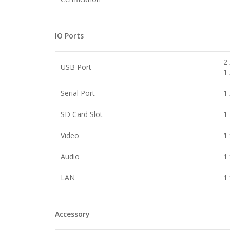
IO Ports
2
USB Port
1
Serial Port
1
SD Card Slot
1
Video
1
Audio
1 
LAN
1
Accessory