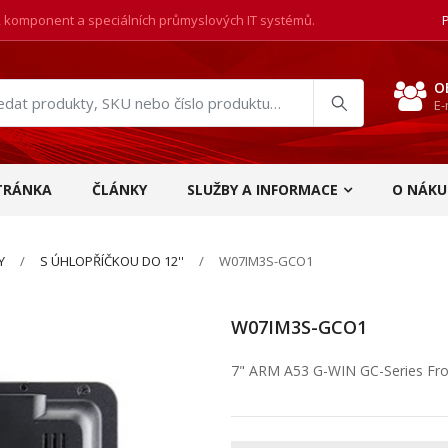
, komponent a speciálních průmyslových IT systémů.
O
E-
at
ukty
TRÁNKA
ČLÁNKY
SLUŽBY A INFORMACE
O NÁKU
Y
S ÚHLOPŘÍČKOU DO 12''
W07IM3S-GCO1
W07IM3S-GCO1
7" ARM A53 G-WIN GC-Series Fro