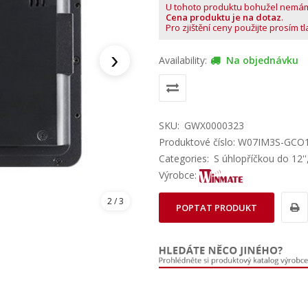
U tohoto produktu bohužel nemá
Cena produktu je na dotaz
.
Pro zjištění ceny použijte prosím t
›
Availability:
Na objednávku
SKU:
GWX0000323
Produktové číslo: W07IM3S-GCO
Categories:
S úhlopříčkou do 12''
Výrobce:
3
/ 3
POPTAT PRODUKT