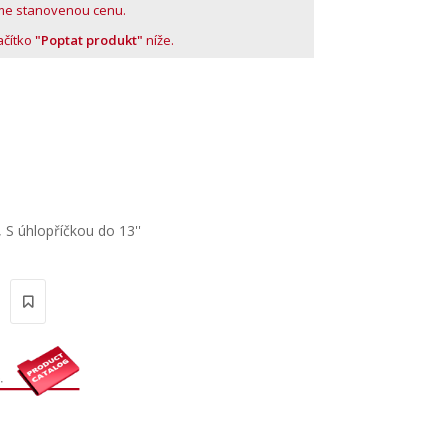
me stanovenou cenu.
lačítko
"Poptat produkt"
níže.
1
,
S úhlopříčkou do 13''