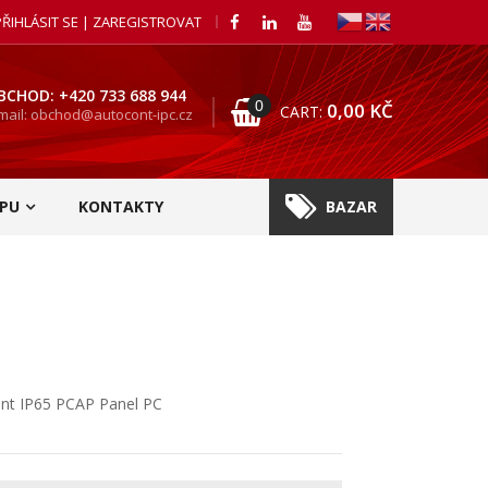
PŘIHLÁSIT SE | ZAREGISTROVAT
BCHOD: +420 733 688 944
0
0,00
KČ
CART:
mail: obchod@autocont-ipc.cz
PU
KONTAKTY
BAZAR
nt IP65 PCAP Panel PC