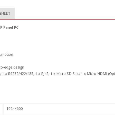
SHEET
P Panel PC
sumption
-to-edge design
0; 1 x RS232/422/485; 1 x RJ45; 1 x Micro SD Slot; 1 x Micro HDMI (Opt
1024×600