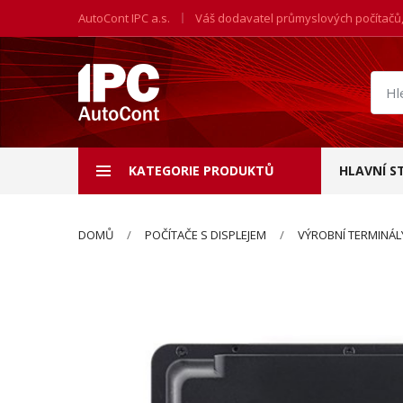
AutoCont IPC a.s.
Váš dodavatel průmyslových počítačů
Hled
prod
KATEGORIE PRODUKTŮ
HLAVNÍ S
DOMŮ
POČÍTAČE S DISPLEJEM
VÝROBNÍ TERMINÁL