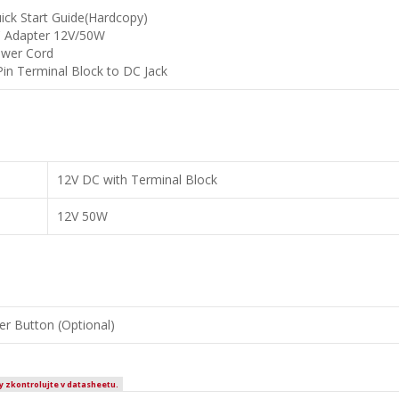
ick Start Guide(Hardcopy)
 Adapter 12V/50W
wer Cord
Pin Terminal Block to DC Jack
12V DC with Terminal Block
12V 50W
er Button (Optional)
y zkontrolujte v datasheetu.