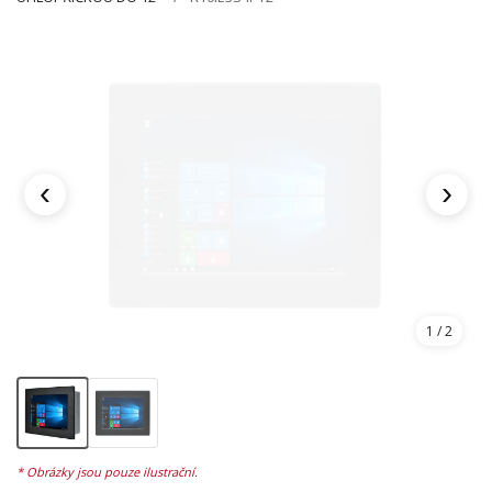
‹
›
1
/ 2