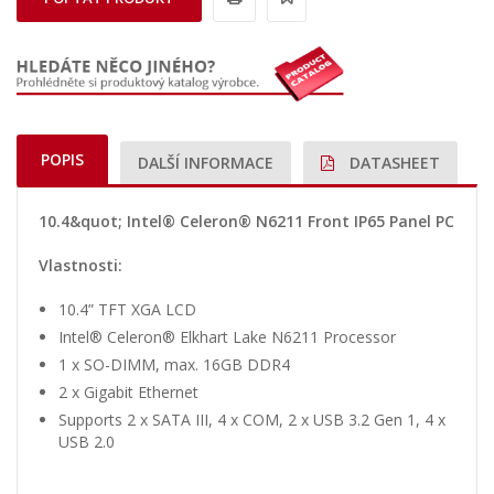
POPIS
DALŠÍ INFORMACE
DATASHEET
10.4&quot; Intel® Celeron® N6211 Front IP65 Panel PC
Vlastnosti:
10.4” TFT XGA LCD
Intel® Celeron® Elkhart Lake N6211 Processor
1 x SO-DIMM, max. 16GB DDR4
2 x Gigabit Ethernet
Supports 2 x SATA III, 4 x COM, 2 x USB 3.2 Gen 1, 4 x
USB 2.0