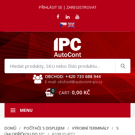
PŘIHLÁSIT SE | ZAREGISTROVAT
Hledat
produkty
OBCHOD: +420 733 688 944
E-mail: obchod@autocont-ipc.cz
0
0,00
KČ
CART:
MENU
DOMŮ
POČÍTAČE S DISPLEJEM
VÝROBNÍ TERMINÁLY
S
ÚHLOPŘÍČKOU DO 12''
R10IE3S-IPT2