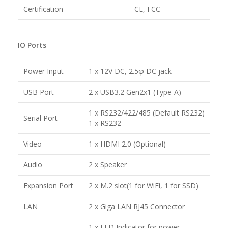
Certification
CE, FCC
IO Ports
Power Input
1 x 12V DC, 2.5φ DC jack
USB Port
2 x USB3.2 Gen2x1 (Type-A)
1 x RS232/422/485 (Default RS232)
Serial Port
1 x RS232
Video
1 x HDMI 2.0 (Optional)
Audio
2 x Speaker
Expansion Port
2 x M.2 slot(1 for WiFi, 1 for SSD)
LAN
2 x Giga LAN RJ45 Connector
1 x LED Indicator for power