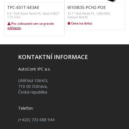
TPC-651T-6E3AE
W10IB3S-PCH2-POE
6.5″ VGA Touch Panel PC, Atom E3827
10.1″ Slim Panel PC, 1280×800,
1.75 GHz
Celeron N2930
Cena na dotaz
Pro zobrazení cen se prosím
přihlaste
.
KONTAKTNÍ INFORMACE
AutoCont IPC a.s.
Uhlířská 1064/3,
710 00 Ostrava,
Česká republika
Telefon:
(+420) 733 688 944