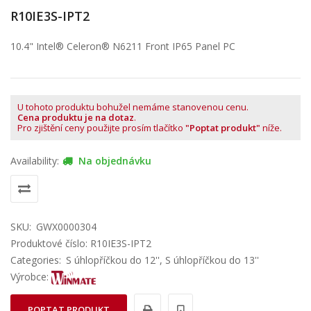
R10IE3S-IPT2
10.4" Intel® Celeron® N6211 Front IP65 Panel PC
U tohoto produktu bohužel nemáme stanovenou cenu.
Cena produktu je na dotaz
.
Pro zjištění ceny použijte prosím tlačítko
"Poptat produkt"
níže.
Availability:
Na objednávku
SKU:
GWX0000304
Produktové číslo: R10IE3S-IPT2
Categories:
S úhlopříčkou do 12''
,
S úhlopříčkou do 13''
Výrobce:
POPTAT PRODUKT