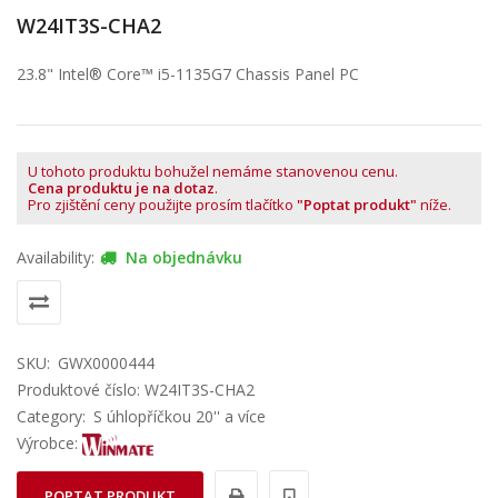
W24IT3S-CHA2
23.8" Intel® Core™ i5-1135G7 Chassis Panel PC
U tohoto produktu bohužel nemáme stanovenou cenu.
Cena produktu je na dotaz
.
Pro zjištění ceny použijte prosím tlačítko
"Poptat produkt"
níže.
Availability:
Na objednávku
SKU:
GWX0000444
Produktové číslo: W24IT3S-CHA2
Category:
S úhlopříčkou 20'' a více
Výrobce:
POPTAT PRODUKT