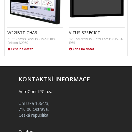
W22IB7T-CHA3
VITUS 32SFCICT
21.5″ Chassis Panel PC, 1920×1080,
32″ Industrial PC, Intel Core i5-5350U,
2
Celeron N2930
IP65
Cena na dotaz
Cena na dotaz
KONTAKTNÍ INFORMACE
AutoCont IPC a.s.
Uhlířská 1064/3,
710 00 Ostrava,
Česká republika
Telefon: