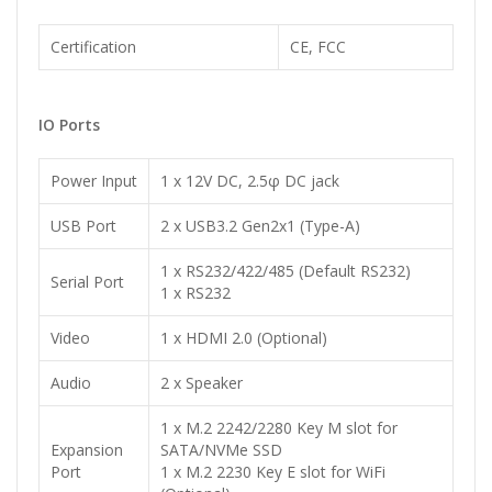
Certification
CE, FCC
IO Ports
Power Input
1 x 12V DC, 2.5φ DC jack
USB Port
2 x USB3.2 Gen2x1 (Type-A)
1 x RS232/422/485 (Default RS232)
Serial Port
1 x RS232
Video
1 x HDMI 2.0 (Optional)
Audio
2 x Speaker
1 x M.2 2242/2280 Key M slot for
Expansion
SATA/NVMe SSD
Port
1 x M.2 2230 Key E slot for WiFi