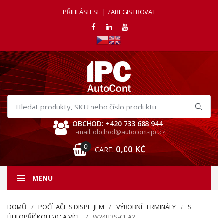
PŘIHLÁSIT SE | ZAREGISTROVAT
Hledat
produkty
OBCHOD: +420 733 688 944
E-mail: obchod@autocont-ipc.cz
0
0,00
KČ
CART:
MENU
DOMŮ
POČÍTAČE S DISPLEJEM
VÝROBNÍ TERMINÁLY
S
ÚHLOPŘÍČKOU 20'' A VÍCE
W24IT3S-CHA2