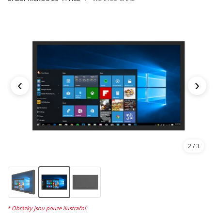
‹
›
3
/ 3