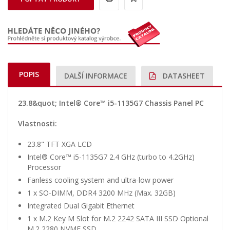
POPIS
DALŠÍ INFORMACE
DATASHEET
23.8&quot; Intel® Core™ i5-1135G7 Chassis Panel PC
Vlastnosti:
23.8" TFT XGA LCD
Intel® Core™ i5-1135G7 2.4 GHz (turbo to 4.2GHz)
Processor
Fanless cooling system and ultra-low power
1 x SO-DIMM, DDR4 3200 MHz (Max. 32GB)
Integrated Dual Gigabit Ethernet
1 x M.2 Key M Slot for M.2 2242 SATA III SSD Optional
M.2 2280 NVME SSD