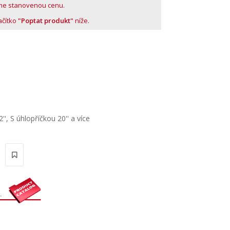
me stanovenou cenu.
lačítko
"Poptat produkt"
níže.
''
,
S úhlopříčkou 20'' a více