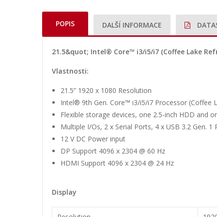
POPIS
DALŠÍ INFORMACE
DATA
21.5&quot; Intel® Core™ i3/i5/i7 (Coffee Lake Ref
Vlastnosti:
21.5” 1920 x 1080 Resolution
Intel® 9th Gen. Core™ i3/i5/i7 Processor (Coffee 
Flexible storage devices, one 2.5-inch HDD and 
Multiple I/Os, 2 x Serial Ports, 4 x USB 3.2 Gen. 1 
12 V DC Power input
DP Support 4096 x 2304 @ 60 Hz
HDMI Support 4096 x 2304 @ 24 Hz
Display
Resolution
192