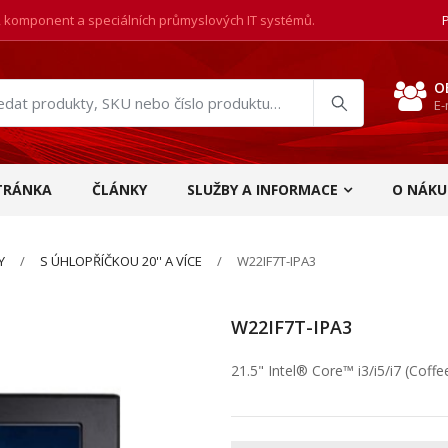
, komponent a speciálních průmyslových IT systémů.
O
E-
at
ukty
TRÁNKA
ČLÁNKY
SLUŽBY A INFORMACE
O NÁKU
Y
S ÚHLOPŘÍČKOU 20'' A VÍCE
W22IF7T-IPA3
W22IF7T-IPA3
21.5" Intel® Core™ i3/i5/i7 (Coff