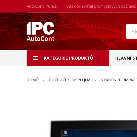
AutoCont IPC a.s.
Váš dodavatel průmyslových počítačů
Hled
prod
KATEGORIE PRODUKTŮ
HLAVNÍ S
DOMŮ
POČÍTAČE S DISPLEJEM
VÝROBNÍ TERMINÁL