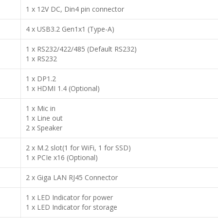
1 x 12V DC, Din4 pin connector
4 x USB3.2 Gen1x1 (Type-A)
1 x RS232/422/485 (Default RS232)
1 x RS232
1 x DP1.2
1 x HDMI 1.4 (Optional)
1 x Mic in
1 x Line out
2 x Speaker
2 x M.2 slot(1 for WiFi, 1 for SSD)
1 x PCIe x16 (Optional)
2 x Giga LAN RJ45 Connector
1 x LED Indicator for power
1 x LED Indicator for storage