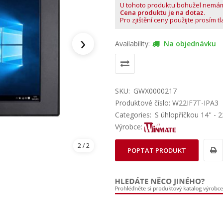
U tohoto produktu bohužel nemá
Cena produktu je na dotaz
.
Pro zjištění ceny použijte prosím t
›
Availability:
Na objednávku
SKU:
GWX0000217
Produktové číslo: W22IF7T-IPA3
Categories:
S úhlopříčkou 14'' - 22
Výrobce:
1
/ 2
POPTAT PRODUKT