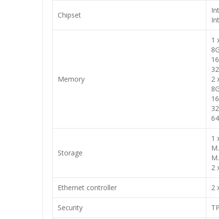
In
Chipset
In
1 
8G
16
32
Memory
2 
8G
16
32
64
1 
M.
Storage
M.
2 
Ethernet controller
2 
Security
TP