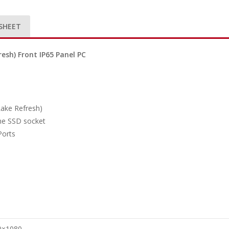
SHEET
resh) Front IP65 Panel PC
Lake Refresh)
one SSD socket
Ports
0×1080