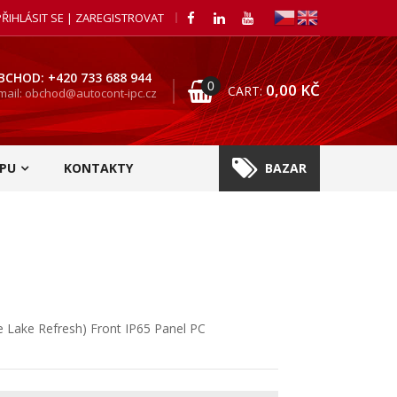
PŘIHLÁSIT SE | ZAREGISTROVAT
BCHOD: +420 733 688 944
0
0,00
KČ
CART:
mail: obchod@autocont-ipc.cz
PU
KONTAKTY
BAZAR
ee Lake Refresh) Front IP65 Panel PC