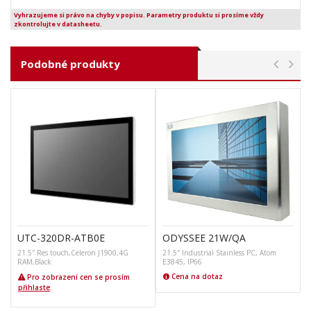
Vyhrazujeme si právo na chyby v popisu. Parametry produktu si prosíme vždy
zkontrolujte v datasheetu.
Podobné produkty
UTC-320DR-ATB0E
ODYSSEE 21W/QA
21.5″ Res touch,Celeron J1900,4G
21.5″ Industrial Stainless PC, Atom
4
RAM,Black
E3845, IP66
Cena na dotaz
Pro zobrazení cen se prosím
přihlaste
.