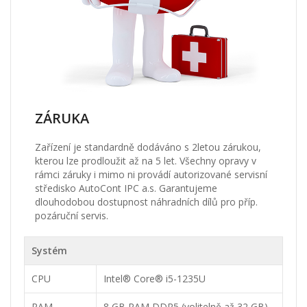
ZÁRUKA
Zařízení je standardně dodáváno s 2letou zárukou,
kterou lze prodloužit až na 5 let. Všechny opravy v
rámci záruky i mimo ni provádí autorizované servisní
středisko AutoCont IPC a.s. Garantujeme
dlouhodobou dostupnost náhradních dílů pro příp.
pozáruční servis.
Systém
CPU
Intel® Core® i5-1235U
RAM
8 GB RAM DDR5 (volitelně až 32 GB)