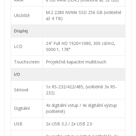
M.2 2280 NVMe SSD 256 GB (volitelně
Uložiště
až 4 TB)
Displej
24” Full HD 1920×1080, 300 cd/m2,
LCD
5000:1, 178°
Touchscreen
Projekčně kapacitní multitouch
I/O
1x RS-232/422/485, (volitelně 3x RS-
Sériové
232)
4x digitální vstup / 4x digitální výstup
Digitální
(volitelně)
USB
2x USB 3.2 / 2x USB 2.0