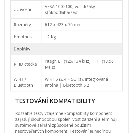
VESA 100×100, vol. držáky-
Uchycení
stůl/podlaha/zeď
Rozměry
612 x 423 x 70 mm
Hmotnost
12 Kg
Doplňky
integr. LF (125/134 kHz) | HF (13,56
RFID čtečka
MHz)
Wi-Fi +
Wi-Fi 6 (2,4 – 5GHz), integrovaná
Bluetooth
anténa | Bluetooth 5.2
TESTOVÁNÍ KOMPATIBILITY
Rozsáhlé testy vzájemné kompatibility komponent
zajišťují dlouhodobou spolehlivost zařízení a eliminují
systémové selhání způsobené použitím
neprověřených komponent. Testování je nedílnou