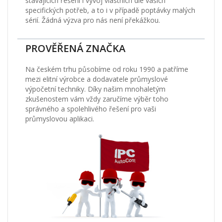
stávajících řešení i vývoj vlastních dle vašich
specifických potřeb, a to i v případě poptávky malých
sérií. Žádná výzva pro nás není překážkou.
PROVĚŘENÁ ZNAČKA
Na českém trhu působíme od roku 1990 a patříme
mezi elitní výrobce a dodavatele průmyslové
výpočetní techniky. Díky našim mnohaletým
zkušenostem vám vždy zaručíme výběr toho
správného a spolehlivého řešení pro vaši
průmyslovou aplikaci.