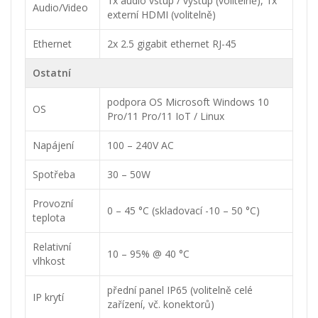
1x audio vstup / výstup (volitelně), 1x
Audio/Video
externí HDMI (volitelně)
Ethernet
2x 2.5 gigabit ethernet RJ-45
Ostatní
podpora OS Microsoft Windows 10
OS
Pro/11 Pro/11 IoT / Linux
Napájení
100 – 240V AC
Spotřeba
30 – 50W
Provozní
0 – 45 °C (skladovací -10 – 50 °C)
teplota
Relativní
10 – 95% @ 40 °C
vlhkost
přední panel IP65 (volitelně celé
IP krytí
zařízení, vč. konektorů)