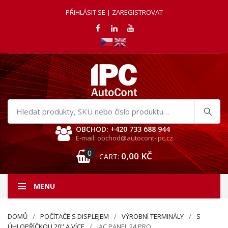
PŘIHLÁSIT SE | ZAREGISTROVAT
Hledat
produkty
OBCHOD: +420 733 688 944
E-mail: obchod@autocont-ipc.cz
0
0,00
KČ
CART:
MENU
DOMŮ
POČÍTAČE S DISPLEJEM
VÝROBNÍ TERMINÁLY
S
ÚHLOPŘÍČKOU 20'' A VÍCE
IAC PANEL 24 PRO