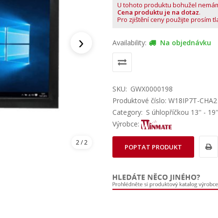
U tohoto produktu bohužel nemá
Cena produktu je na dotaz
.
Pro zjištění ceny použijte prosím t
›
Availability:
Na objednávku
SKU:
GWX0000198
Produktové číslo: W18IP7T-CHA2
Category:
S úhlopříčkou 13'' - 19'
Výrobce:
1
/ 2
POPTAT PRODUKT