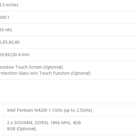
8.5 inches
000:1
50 nits
5,85,80,80
09.8X230.4 mm
esistive Touch Screen (Optional)
rotection Glass w/o Touch Function (Optional)
Intel Pentium N4200 1.1GHz (up to 2.5GHz)
2 x SO­DIMM, DDR3L 1866 MHz, 4GB
8GB (Optional)