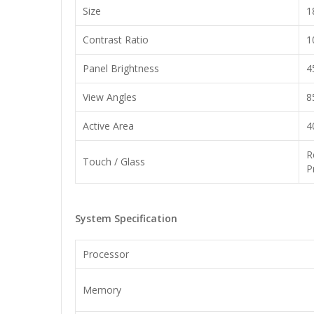
Size
1
Contrast Ratio
1
Panel Brightness
4
View Angles
8
Active Area
4
R
Touch / Glass
P
System Specification
Processor
Memory