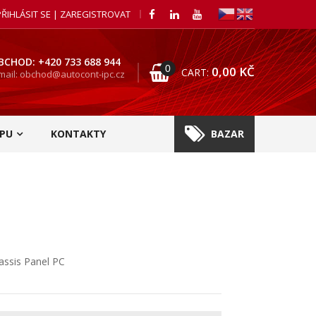
PŘIHLÁSIT SE | ZAREGISTROVAT
BCHOD: +420 733 688 944
0
0,00
KČ
CART:
mail: obchod@autocont-ipc.cz
PU
KONTAKTY
BAZAR
assis Panel PC