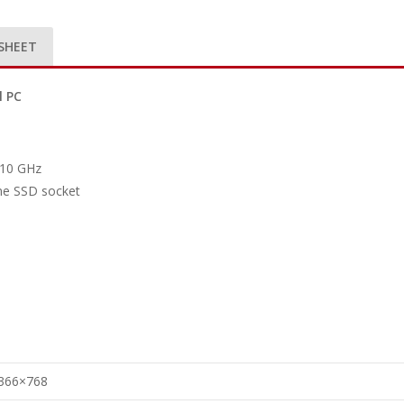
SHEET
l PC
.10 GHz
one SSD socket
366×768