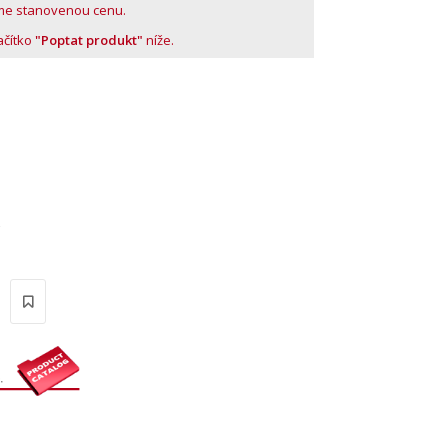
me stanovenou cenu.
lačítko
"Poptat produkt"
níže.
'