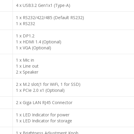
4 x USB3.2 Gen1x1 (Type-A)
1 x RS232/422/485 (Default RS232)
1 x RS232
1 x DP1.2
1 x HDMI 1.4 (Optional)
1 x VGA (Optional)
1 x Mic in
1 x Line out
2 x Speaker
2 x M.2 slot(1 for WiFi, 1 for SSD)
1 x PCIe 2.0 x1 (Optional)
2 x Giga LAN RJ45 Connector
1 x LED Indicator for power
1 x LED Indicator for storage
1 x Brightness Adjustment Knob