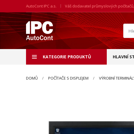
AutoCont IPC a.s.
Váš dodavatel průmyslových počítačů
Hled
prod
KATEGORIE PRODUKTŮ
HLAVNÍ S
DOMŮ
POČÍTAČE S DISPLEJEM
VÝROBNÍ TERMINÁL