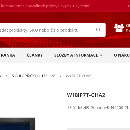
, komponent a speciálních průmyslových IT systémů.
O
E-
at
ukty
TRÁNKA
ČLÁNKY
SLUŽBY A INFORMACE
O NÁKU
Y
S ÚHLOPŘÍČKOU 13'' - 19''
W18IP7T-CHA2
W18IP7T-CHA2
18.5" Intel® Pentium® N4200 Ch