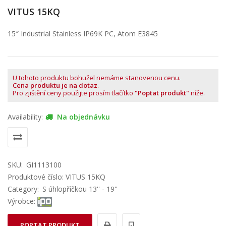
VITUS 15KQ
15″ Industrial Stainless IP69K PC, Atom E3845
U tohoto produktu bohužel nemáme stanovenou cenu.
Cena produktu je na dotaz
.
Pro zjištění ceny použijte prosím tlačítko
"Poptat produkt"
níže.
Availability:
Na objednávku
SKU:
GI1113100
Produktové číslo: VITUS 15KQ
Category:
S úhlopříčkou 13'' - 19''
Výrobce:
POPTAT PRODUKT