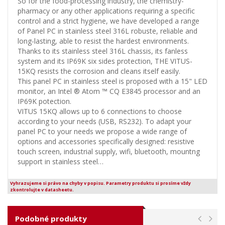
So for the food-processing industry, the chemistry-
pharmacy or any other applications requiring a specific
control and a strict hygiene, we have developed a range
of Panel PC in stainless steel 316L robuste, reliable and
long-lasting, able to resist the hardest environments.
Thanks to its stainless steel 316L chassis, its fanless
system and its IP69K six sides protection, THE VITUS-
15KQ resists the corrosion and cleans itself easily.
This panel PC in stainless steel is proposed with a 15" LED
monitor, an Intel ® Atom ™ CQ E3845 processor and an
IP69K potection.
VITUS 15KQ allows up to 6 connections to choose
according to your needs (USB, RS232). To adapt your
panel PC to your needs we propose a wide range of
options and accessories specifically designed: resistive
touch screen, industrial supply, wifi, bluetooth, mountng
support in stainless steel…
Vyhrazujeme si právo na chyby v popisu. Parametry produktu si prosíme vždy
zkontrolujte v datasheetu.
Podobné produkty