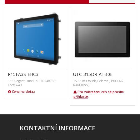
R15FA3S-EHC3
UTC-315DR-ATB0E
15″ Elegant Panel PC, 1024×768,
15.6″ Res touch,Celeron J1900,4G
1
Cortex-A9
RAM,Black,IT
Cena na dotaz
Pro zobrazení cen se prosím
přihlaste
.
KONTAKTNÍ INFORMACE