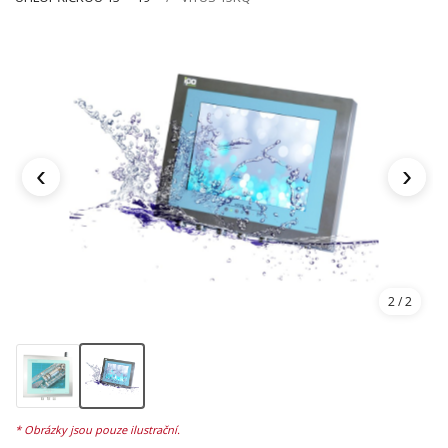
‹
›
2
/ 2