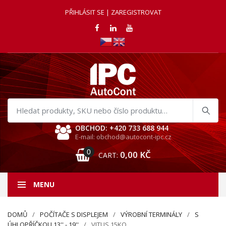
PŘIHLÁSIT SE | ZAREGISTROVAT
Hledat
produkty
OBCHOD: +420 733 688 944
E-mail: obchod@autocont-ipc.cz
0
0,00
KČ
CART:
MENU
DOMŮ
POČÍTAČE S DISPLEJEM
VÝROBNÍ TERMINÁLY
S
ÚHLOPŘÍČKOU 13'' - 19''
VITUS 15KQ