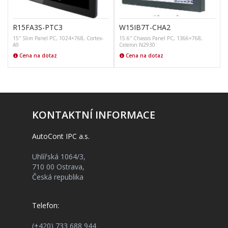
R15FA3S-PTC3
W15IB7T-CHA2
15″ Slim Panel PC, 1024×768, Cortex-
15.6″ Chassis Panel PC, 1366×768,
A9
Celeron N2930
R
Cena na dotaz
Cena na dotaz
KONTAKTNÍ INFORMACE
AutoCont IPC a.s.
Uhlířská 1064/3,
710 00 Ostrava,
Česká republika
Telefon:
(+420) 733 688 944