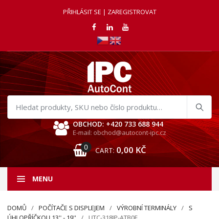
PŘIHLÁSIT SE | ZAREGISTROVAT
Hledat
produkty
OBCHOD: +420 733 688 944
E-mail: obchod@autocont-ipc.cz
0
0,00
KČ
CART:
MENU
DOMŮ
POČÍTAČE S DISPLEJEM
VÝROBNÍ TERMINÁLY
S
ÚHLOPŘÍČKOU 13'' - 19''
UTC-318IP-ATB0E