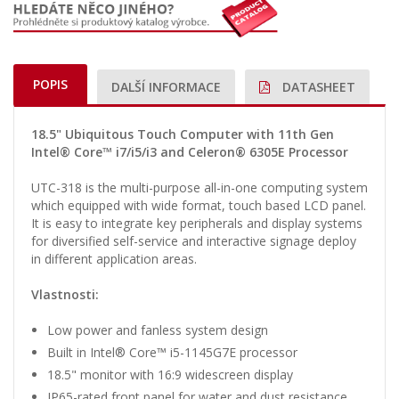
POPIS
DALŠÍ INFORMACE
DATASHEET
18.5" Ubiquitous Touch Computer with 11th Gen
Intel® Core™ i7/i5/i3 and Celeron® 6305E Processor
UTC-318 is the multi-purpose all-in-one computing system
which equipped with wide format, touch based LCD panel.
It is easy to integrate key peripherals and display systems
for diversified self-service and interactive signage deploy
in different application areas.
Vlastnosti:
Low power and fanless system design
Built in Intel® Core™ i5-1145G7E processor
18.5" monitor with 16:9 widescreen display
IP65-rated front panel for water and dust resistance