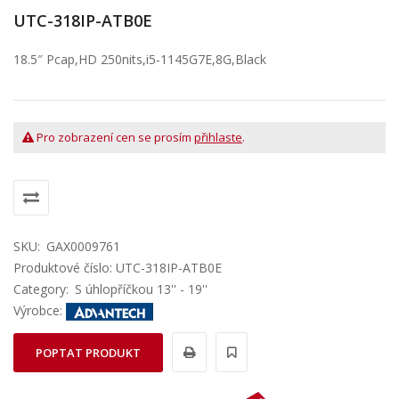
UTC-318IP-ATB0E
18.5″ Pcap,HD 250nits,i5-1145G7E,8G,Black
Pro zobrazení cen se prosím
přihlaste
.
SKU:
GAX0009761
Produktové číslo: UTC-318IP-ATB0E
Category:
S úhlopříčkou 13'' - 19''
Výrobce:
POPTAT PRODUKT