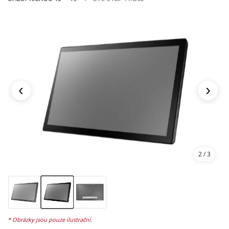
‹
›
2
/ 3