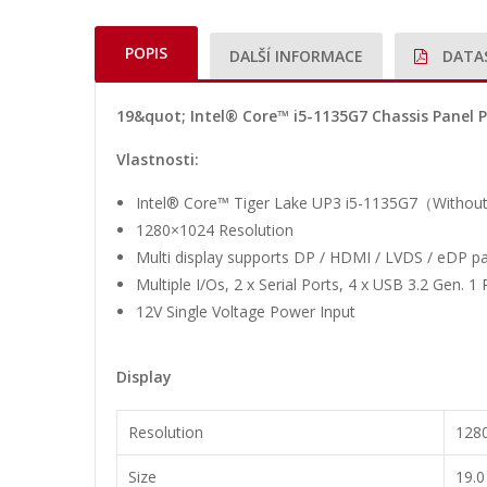
POPIS
DALŠÍ INFORMACE
DATA
19&quot; Intel® Core™ i5-1135G7 Chassis Panel 
Vlastnosti:
Intel® Core™ Tiger Lake UP3 i5-1135G7（Withou
1280×1024 Resolution
Multi display supports DP / HDMI / LVDS / eDP pa
Multiple I/Os, 2 x Serial Ports, 4 x USB 3.2 Gen. 1 
12V Single Voltage Power Input
Display
Resolution
128
Size
19.0