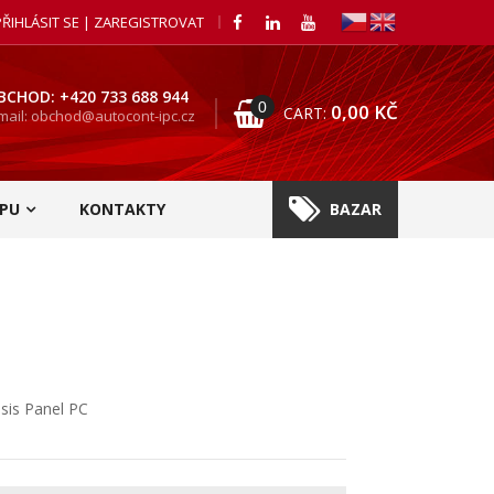
PŘIHLÁSIT SE | ZAREGISTROVAT
BCHOD: +420 733 688 944
0
0,00
KČ
CART:
mail: obchod@autocont-ipc.cz
PU
KONTAKTY
BAZAR
sis Panel PC