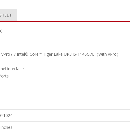
SHEET
PC
t vPro）/ Intel® Core™ Tiger Lake UP3 i5-1145G7E（With vPro）
nel interface
Ports
0×1024
 inches