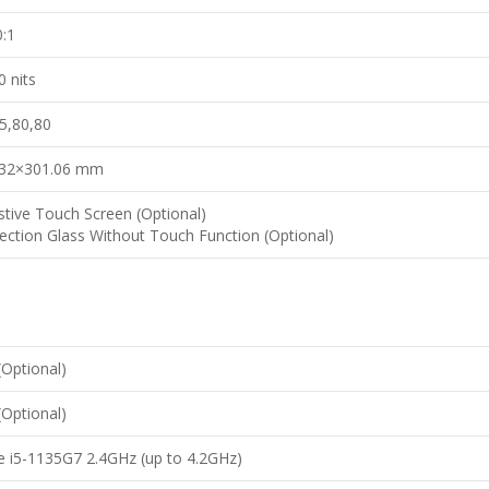
:1
0 nits
5,80,80
.32×301.06 mm
stive Touch Screen (Optional)
ection Glass Without Touch Function (Optional)
(Optional)
(Optional)
re i5-1135G7 2.4GHz (up to 4.2GHz)