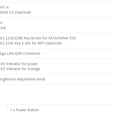
DP1.4
HDMI 2.0 (Optional)
in
 out
M.2 2242/2280 Key M slot for SATA/NVMe SSD
M.2 2230 Key E slot for WiFi (Optional)
Giga LAN RJ45 Connector
LED Indicator for power
LED Indicator for storage
Brightness Adjustment Knob
1 x Power Button