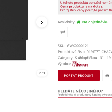
U tohoto produktu bohužel nemá
Cena produktu je na dotaz
.
Pro zjištění ceny použijte prosím t
›
Availability:
Na objednávku
SKU:
GWX0000121
Produktové číslo: R19IT7T-CHA
Category:
S úhlopříčkou 13'' - 19'
Výrobce:
3
/ 3
POPTAT PRODUKT