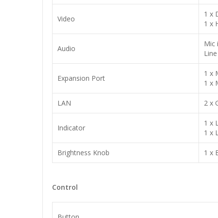
1 x 
Video
1 x 
Mic 
Audio
Line
1 x 
Expansion Port
1 x 
LAN
2 x 
1 x 
Indicator
1 x 
Brightness Knob
1 x 
Control
Button