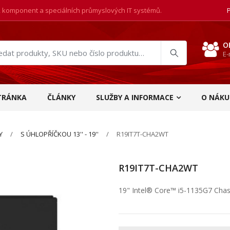
, komponent a speciálních průmyslových IT systémů.
O
E-
at
ukty
TRÁNKA
ČLÁNKY
SLUŽBY A INFORMACE
O NÁKU
Y
S ÚHLOPŘÍČKOU 13'' - 19''
R19IT7T-CHA2WT
R19IT7T-CHA2WT
19" Intel® Core™ i5-1135G7 Chas