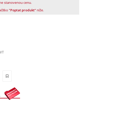
me stanovenou cenu.
lačítko
"Poptat produkt"
níže.
2WT
'