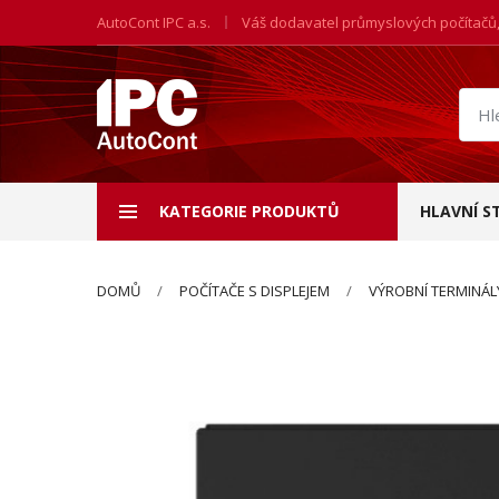
AutoCont IPC a.s.
Váš dodavatel průmyslových počítačů
Hled
prod
KATEGORIE PRODUKTŮ
HLAVNÍ S
DOMŮ
POČÍTAČE S DISPLEJEM
VÝROBNÍ TERMINÁL