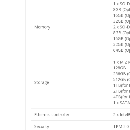
1 x SO-
8GB (Opt
16GB (Op
32GB (Op
Memory
2 x SO-
8GB (Opt
16GB (Op
32GB (Op
64GB (Op
1 x M.2
128GB
256GB (O
512GB (O
Storage
1TB(for 
2TB(for 
4TB(for 
1 x SATA 
Ethernet controller
2 x Intel
Security
TPM 2.0