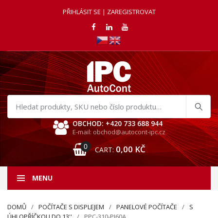
PŘIHLÁSIT SE | ZAREGISTROVAT
Hledat
produkty
OBCHOD: +420 733 688 944
E-mail: obchod@autocont-ipc.cz
0
0,00
KČ
CART:
MENU
DOMŮ
POČÍTAČE S DISPLEJEM
PANELOVÉ POČÍTAČE
S
ÚHLOPŘÍČKOU DO 13''
PPC-310-PJ60A