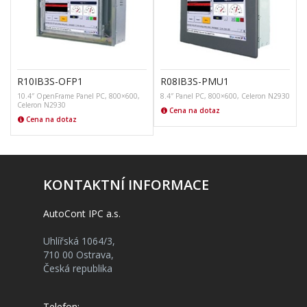
R10IB3S-OFP1
R08IB3S-PMU1
10.4″ OpenFrame Panel PC, 800×600,
8.4″ Panel PC, 800×600, Celeron N2930
Celeron N2930
Cena na dotaz
Cena na dotaz
KONTAKTNÍ INFORMACE
AutoCont IPC a.s.
Uhlířská 1064/3,
710 00 Ostrava,
Česká republika
Telefon: