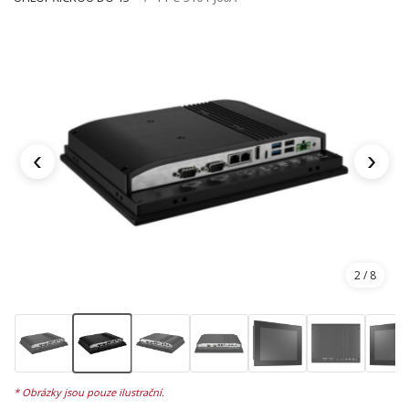
‹
›
2
/ 8