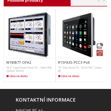
Podobné produkty
W18IB7T-OFA2
R15FA3S-PCC3-PoE
18.5″ OpenFrame Panel PC, 1366×768,
15″ Slim Panel PC, 1024×768, Cortex-
Celeron N2930
A9
Cena na dotaz
Cena na dotaz
KONTAKTNÍ INFORMACE
AutoCont IPC a.s.