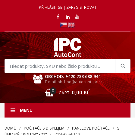
PŘIHLÁSIT SE | ZAREGISTROVAT
Hledat
produkty
OBCHOD: +420 733 688 944
E-mail: obchod@autocont-ipc.cz
0
0,00
KČ
CART:
MENU
DOMŮ
POČÍTAČE S DISPLEJEM
PANELOVÉ POČÍTAČE
S
ÚHLOPŘÍČKOU 14'' - 22''
R15FA3S-PTC3