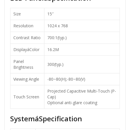
Size
15″
Resolution
1024 x 768
Contrast Ratio
700:1(typ.)
DisplayáColor
16.2M
Panel
300(typ.)
Brightness
Viewing Angle
-80~80(H);-80~80(V)
Projected Capacitive Multi-Touch (P-
Touch Screen
Cap)
Optional anti-glare coating
SystemáSpecification