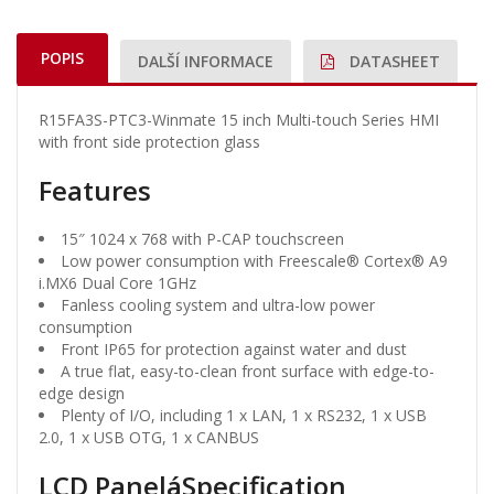
POPIS
DALŠÍ INFORMACE
DATASHEET
R15FA3S-PTC3-Winmate 15 inch Multi-touch Series HMI
with front side protection glass
Features
15″ 1024 x 768 with P-CAP touchscreen
Low power consumption with Freescale® Cortex® A9
i.MX6 Dual Core 1GHz
Fanless cooling system and ultra-low power
consumption
Front IP65 for protection against water and dust
A true flat, easy-to-clean front surface with edge-to-
edge design
Plenty of I/O, including 1 x LAN, 1 x RS232, 1 x USB
2.0, 1 x USB OTG, 1 x CANBUS
LCD PaneláSpecification