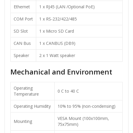
Ethernet
1 x RJ45 (LAN /Optional PoE)
COM Port
1 x RS-232/422/485
SD Slot
1 x Micro SD Card
CAN Bus
1 x CANBUS (DB9)
Speaker
2 x 1 Watt speaker
Mechanical and Environment
Operating
0 C to 40 C
Temperature
Operating Humidity
10% to 95% (non-condensing)
VESA Mount (100x100mm,
Mounting
75x75mm)