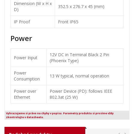
Dimension (W x H x
352.5 x 276.7 x 45 (mm)
D)
IP Proof
Front IP65
Power
12V DC in Terminal Black 2 Pin
Power Input
(Phoenix Type)
Power
13 W typical, normal operation
Consumption
Power over
Power Device (PD): follows IEEE
Ethernet
802.3at (25 W)
Vyhrazujeme si právo na chyby v popisu. Parametry produktu si prosíme vždy
zkontrolujte v datasheetu.