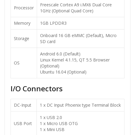
Freescale Cortex A9 i.MX6 Dual Core
Processor
1GHz (Optional Quad Core)
Memory
1GB LPDDR3
Onboard 16 GB eMMC (Default), Micro
Storage
SD card
Android 6.0 (Default)
Linux Kernel 4.1.15, QT 5.5 Browser
OS
(Optional)
Ubuntu 16.04 (Optional)
I/O Connectors
DC-Input
1 x DC Input Phoenix type Terminal Block
1 x USB 2.0
USB Port
1 x Micro USB OTG
1 x Mini USB