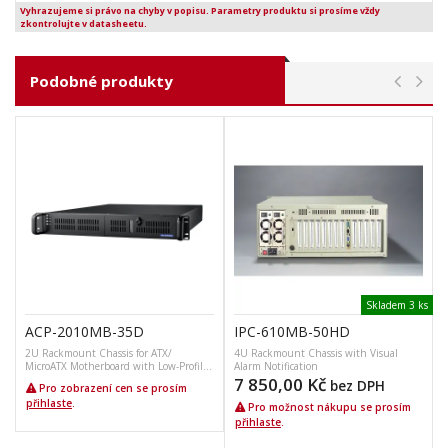
Vyhrazujeme si právo na chyby v popisu. Parametry produktu si prosíme vždy
zkontrolujte v datasheetu.
Podobné produkty
Skladem 3 ks
ACP-2010MB-35D
IPC-610MB-50HD
2U Rackmount Chassis for ATX/
4U Rackmount Chassis with Visual
MicroATX Motherboard with Low-Profile
Alarm Notification
H
Rear…
7 850,00
Kč
bez DPH
Pro zobrazení cen se prosím
přihlaste
.
Pro možnost nákupu se prosím
přihlaste
.