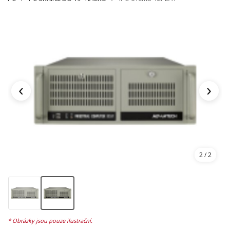
‹
›
2
/ 2