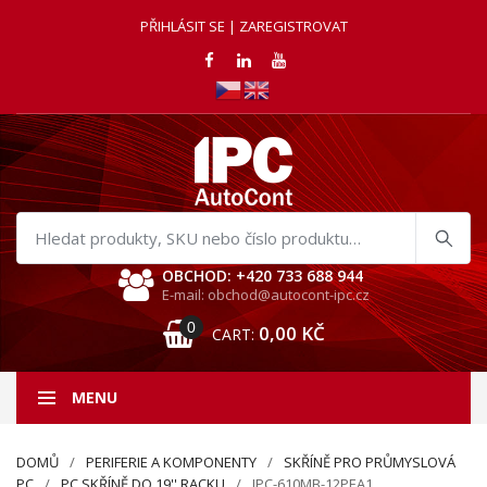
PŘIHLÁSIT SE | ZAREGISTROVAT
Hledat
produkty
OBCHOD: +420 733 688 944
E-mail: obchod@autocont-ipc.cz
0
0,00
KČ
CART:
MENU
DOMŮ
PERIFERIE A KOMPONENTY
SKŘÍNĚ PRO PRŮMYSLOVÁ
PC
PC SKŘÍNĚ DO 19'' RACKU
IPC-610MB-12PEA1