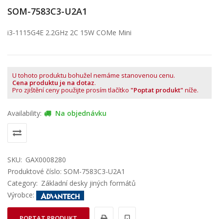
SOM-7583C3-U2A1
i3-1115G4E 2.2GHz 2C 15W COMe Mini
U tohoto produktu bohužel nemáme stanovenou cenu.
Cena produktu je na dotaz
.
Pro zjištění ceny použijte prosím tlačítko
"Poptat produkt"
níže.
Availability:
Na objednávku
SKU:
GAX0008280
Produktové číslo: SOM-7583C3-U2A1
Category:
Základní desky jiných formátů
Výrobce:
POPTAT PRODUKT