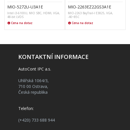
MIO-5272U-U3A1E
MIO-2263EZ22GS3A1E
Intel i3-6100U, MIO SBC, HDMI, VGA,
MIO-2263 BayTrail-I E3825, VGA,
48-bit LVDS
-40~85C
Cena na dotaz
Cena na dotaz
KONTAKTNÍ INFORMACE
AutoCont IPC a.s.
Uhlířská 1064/3,
710 00 Ostrava,
Česká republika
Telefon:
(+420) 733 688 944