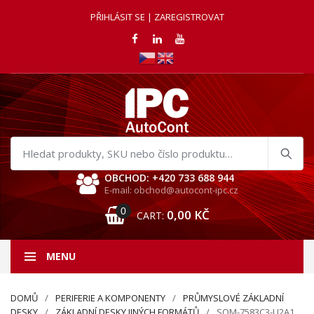
PŘIHLÁSIT SE | ZAREGISTROVAT
Hledat
produkty
OBCHOD: +420 733 688 944
E-mail: obchod@autocont-ipc.cz
0
0,00
KČ
CART:
MENU
DOMŮ
PERIFERIE A KOMPONENTY
PRŮMYSLOVÉ ZÁKLADNÍ
DESKY
ZÁKLADNÍ DESKY JINÝCH FORMÁTŮ
SOM-7583C3-U2A1