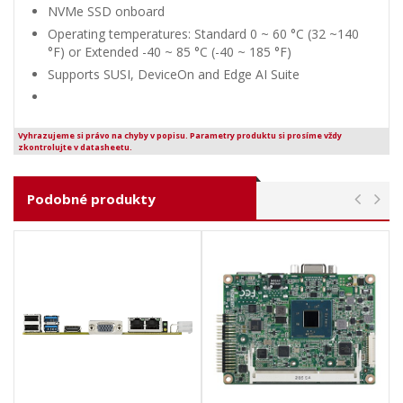
NVMe SSD onboard
Operating temperatures: Standard 0 ~ 60 °C (32 ~140
°F) or Extended -40 ~ 85 °C (-40 ~ 185 °F)
Supports SUSI, DeviceOn and Edge AI Suite
Vyhrazujeme si právo na chyby v popisu. Parametry produktu si prosíme vždy
zkontrolujte v datasheetu.
Podobné produkty