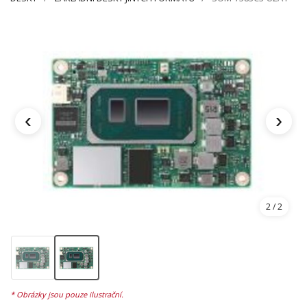
‹
›
2
/ 2