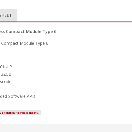
SHEET
ress Compact Module Type 6
ss Compact Module Type 6
 PCH-LP
o 32GB
nscode
ded Software APIs
y zkontrolujte v datasheetu.