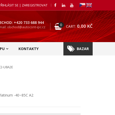
PŘIHLÁSIT SE | ZAREGISTROVAT
BCHOD: +420 733 688 944
0
0,00
KČ
CART:
mail: obchod@autocont-ipc.cz
PU
KONTAKTY
BAZAR
2-U8A2E
latinum -40~85C A2