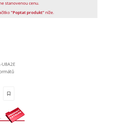
me stanovenou cenu.
lačítko
"Poptat produkt"
níže.
2-U8A2E
formátů