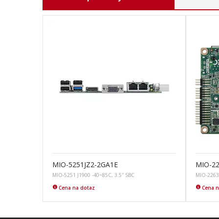
MIO-5251JZ2-2GA1E
MIO-2
MIO-5251 J1900 -40~85C, 3.5″ SBC
MIO-2263 
Cena na dotaz
Cena n