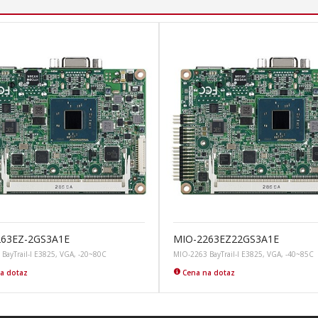
263EZ-2GS3A1E
MIO-2263EZ22GS3A1E
BayTrail-I E3825, VGA, -20~80C
MIO-2263 BayTrail-I E3825, VGA, -40~85C
a dotaz
Cena na dotaz