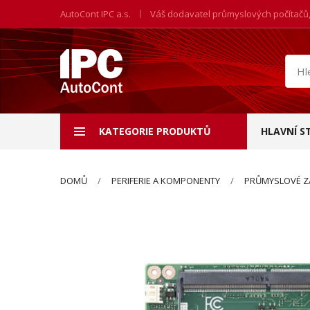
AutoCont IPC a.s.
Váš dodavatel průmyslových počítačů
Hled
prod
KATEGORIE PRODUKTŮ
HLAVNÍ S
DOMŮ
PERIFERIE A KOMPONENTY
PRŮMYSLOVÉ Z