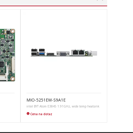
MIO-5251EW-S9A1E
intel BYT Atom E3845 1.91GHz, wide temp heatsink
Cena na dotaz