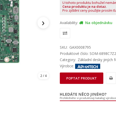
U tohoto produktu bohužel nemá
Cena produktu je na dotaz
.
Pro zjištění ceny použijte prosím t
›
Availability:
Na objednávku
SKU:
GAX0008795
Produktové číslo: SOM-6898C7Z
Category:
Základní desky jiných 
Výrobce:
2
/ 4
POPTAT PRODUKT