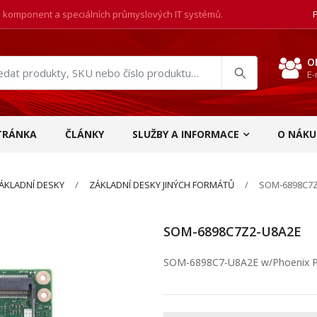
, komponent a speciálních průmyslových IT systémů.
O
E-
at
ukty
TRÁNKA
ČLÁNKY
SLUŽBY A INFORMACE
O NÁKU
ÁKLADNÍ DESKY
ZÁKLADNÍ DESKY JINÝCH FORMÁTŮ
SOM-6898C7Z
SOM-6898C7Z2-U8A2E
SOM-6898C7-U8A2E w/Phoenix P