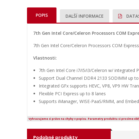
POPIS
DALŠÍ INFORMACE
DATA
7th Gen Intel Core/Celeron Processors COM Exp
7th Gen Intel Core/Celeron Processors COM Expre
Vlastnosti:
7th Gen Intel Core i7/i5/i3/Celeron w/ integrated
Support Dual Channel DDR4 2133 SODIMM up t
Integrated GFx supports HEVC, VP8, VP9 HW Tra
Flexible PCI Express up to 8 lanes
Supports iManager, WISE-PaaS/RMM, and Embed
Vyhrazujeme si právo na chyby v popisu. Parametry produktu si prosíme vžd
Podobné produkty