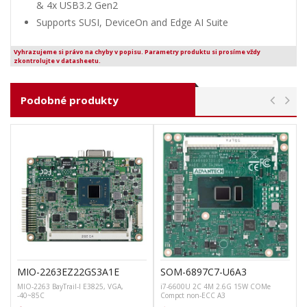
& 4x USB3.2 Gen2
Supports SUSI, DeviceOn and Edge AI Suite
Vyhrazujeme si právo na chyby v popisu. Parametry produktu si prosíme vždy
zkontrolujte v datasheetu.
Podobné produkty
MIO-2263EZ22GS3A1E
SOM-6897C7-U6A3
MIO-2263 BayTrail-I E3825, VGA,
i7-6600U 2C 4M 2.6G 15W COMe
-40~85C
Compct non-ECC A3