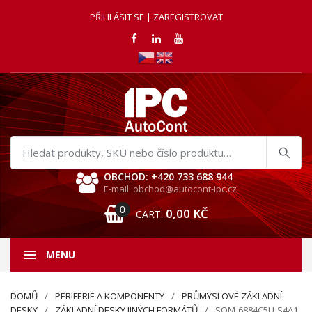
PŘIHLÁSIT SE | ZAREGISTROVAT
Hledat
produkty
OBCHOD: +420 733 688 944
E-mail: obchod@autocont-ipc.cz
0
0,00
KČ
CART:
MENU
DOMŮ
PERIFERIE A KOMPONENTY
PRŮMYSLOVÉ ZÁKLADNÍ
DESKY
ZÁKLADNÍ DESKY JINÝCH FORMÁTŮ
SOM-6884C5U-S4A1