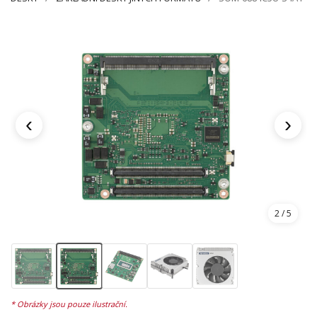
‹
›
2
/ 5