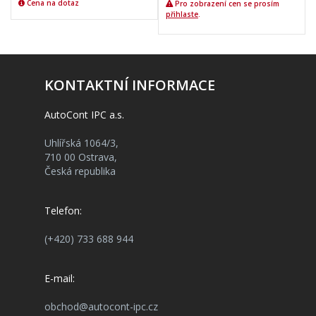
Cena na dotaz
Pro zobrazení cen se prosím
přihlaste
.
KONTAKTNÍ INFORMACE
AutoCont IPC a.s.
Uhlířská 1064/3,
710 00 Ostrava,
Česká republika
Telefon:
(+420) 733 688 944
E-mail:
obchod@autocont-ipc.cz