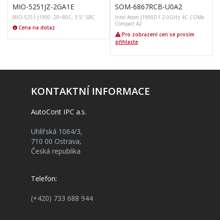
MIO-5251JZ-2GA1E
SOM-6867RCB-U0A2
MIO-5251 J1900 -20~80C, 3.5″ SBC
Intel Atom J1900D1 2.0GHz 4C COMe
Compact A2
Cena na dotaz
Pro zobrazení cen se prosím
přihlaste
.
KONTAKTNÍ INFORMACE
AutoCont IPC a.s.
Uhlířská 1064/3,
710 00 Ostrava,
Česká republika
Telefon:
(+420) 733 688 944