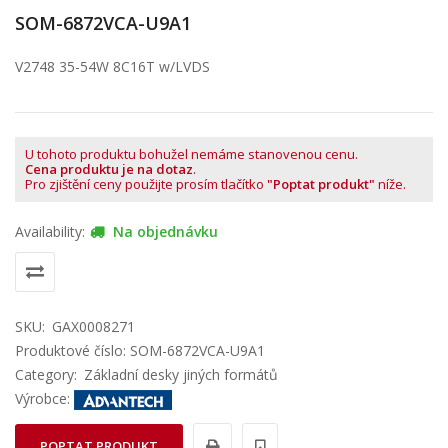
SOM-6872VCA-U9A1
V2748 35-54W 8C16T w/LVDS
U tohoto produktu bohužel nemáme stanovenou cenu.
Cena produktu je na dotaz
.
Pro zjištění ceny použijte prosím tlačítko
"Poptat produkt"
níže.
Availability:
Na objednávku
SKU:
GAX0008271
Produktové číslo: SOM-6872VCA-U9A1
Category:
Základní desky jiných formátů
Výrobce:
POPTAT PRODUKT