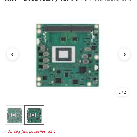
‹
›
2
/ 2