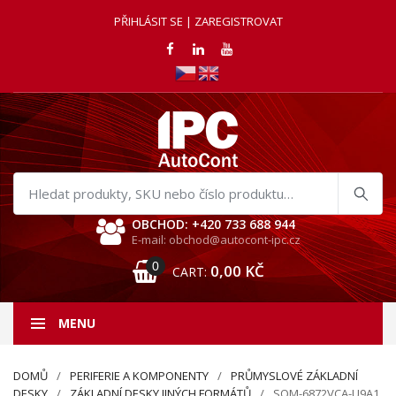
PŘIHLÁSIT SE | ZAREGISTROVAT
Hledat
produkty
OBCHOD: +420 733 688 944
E-mail: obchod@autocont-ipc.cz
0
0,00
KČ
CART:
MENU
DOMŮ
PERIFERIE A KOMPONENTY
PRŮMYSLOVÉ ZÁKLADNÍ
DESKY
ZÁKLADNÍ DESKY JINÝCH FORMÁTŮ
SOM-6872VCA-U9A1