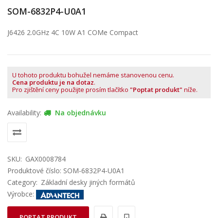
SOM-6832P4-U0A1
J6426 2.0GHz 4C 10W A1 COMe Compact
U tohoto produktu bohužel nemáme stanovenou cenu.
Cena produktu je na dotaz
.
Pro zjištění ceny použijte prosím tlačítko
"Poptat produkt"
níže.
Availability:
Na objednávku
SKU:
GAX0008784
Produktové číslo: SOM-6832P4-U0A1
Category:
Základní desky jiných formátů
Výrobce:
POPTAT PRODUKT