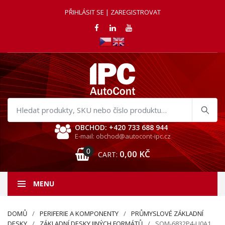
PŘIHLÁSIT SE | ZAREGISTROVAT
Hledat
produkty
OBCHOD: +420 733 688 944
E-mail: obchod@autocont-ipc.cz
0
0,00
KČ
CART:
MENU
DOMŮ
PERIFERIE A KOMPONENTY
PRŮMYSLOVÉ ZÁKLADNÍ
DESKY
ZÁKLADNÍ DESKY JINÝCH FORMÁTŮ
SOM-6832P4-U0A1