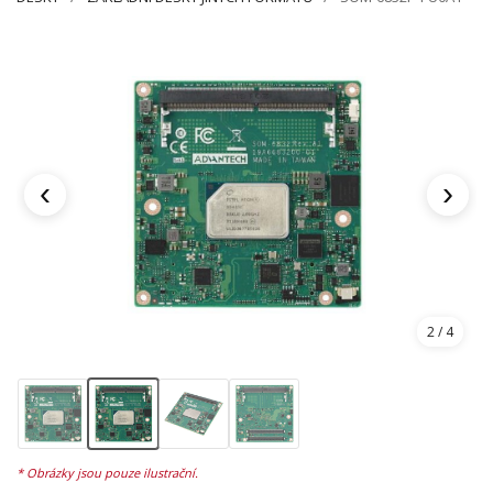
‹
›
2
/ 4