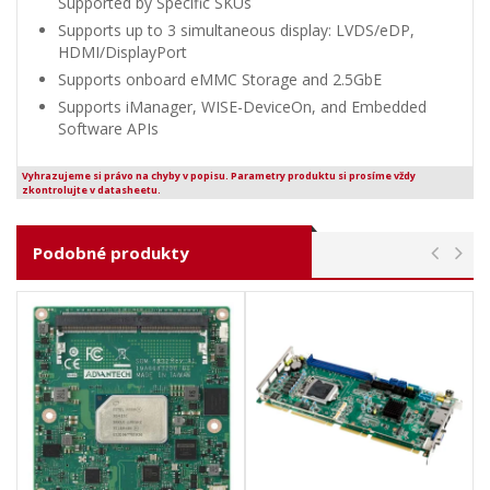
Supported by Specific SKUs
Supports up to 3 simultaneous display: LVDS/eDP,
HDMI/DisplayPort
Supports onboard eMMC Storage and 2.5GbE
Supports iManager, WISE-DeviceOn, and Embedded
Software APIs
Vyhrazujeme si právo na chyby v popisu. Parametry produktu si prosíme vždy
zkontrolujte v datasheetu.
Podobné produkty