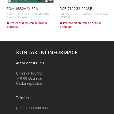
SOM-6832A4X-S9A1
PCE-7129G2-00A3E
x6425RE 1.9GHz 4C 12W A1 COMe
LGA1151 C236 DDR4/XeonE3/VGA, w/o
Compact Phoenix
LPT,8892
Pro zobrazení cen se prosím
Pro zobrazení cen se prosím
přihlaste
.
přihlaste
.
KONTAKTNÍ INFORMACE
AutoCont IPC a.s.
Uhlířská 1064/3,
710 00 Ostrava,
Česká republika
Telefon:
(+420) 733 688 944