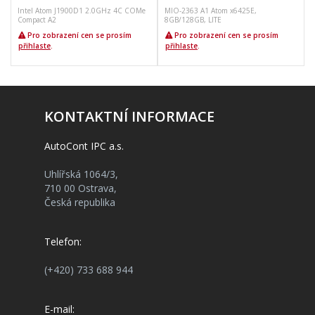
Intel Atom J1900D1 2.0GHz 4C COMe
MIO-2363 A1 Atom x6425E,
Compact A2
8GB/128GB, LITE
B
Pro zobrazení cen se prosím
Pro zobrazení cen se prosím
přihlaste
.
přihlaste
.
KONTAKTNÍ INFORMACE
AutoCont IPC a.s.
Uhlířská 1064/3,
710 00 Ostrava,
Česká republika
Telefon:
(+420) 733 688 944
E-mail: