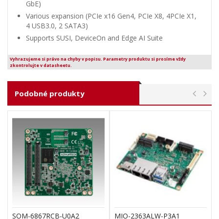
GbE)
Various expansion (PCIe x16 Gen4, PCIe X8, 4PCIe X1,
4 USB3.0, 2 SATA3)
Supports SUSI, DeviceOn and Edge AI Suite
Vyhrazujeme si právo na chyby v popisu. Parametry produktu si prosíme vždy
zkontrolujte v datasheetu.
Podobné produkty
SOM-6867RCB-U0A2
MIO-2363ALW-P3A1