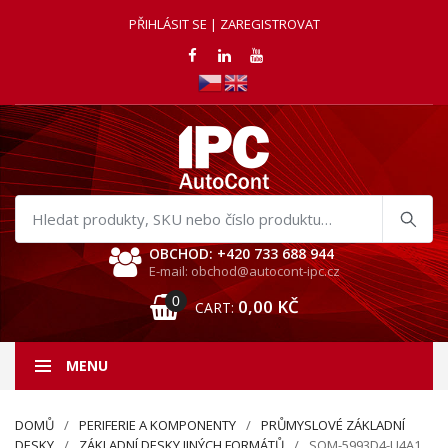
PŘIHLÁSIT SE | ZAREGISTROVAT
Hledat
produkty
OBCHOD: +420 733 688 944
E-mail: obchod@autocont-ipc.cz
0
0,00
KČ
CART:
MENU
DOMŮ
PERIFERIE A KOMPONENTY
PRŮMYSLOVÉ ZÁKLADNÍ
DESKY
ZÁKLADNÍ DESKY JINÝCH FORMÁTŮ
SOM-5993D4-U4A1