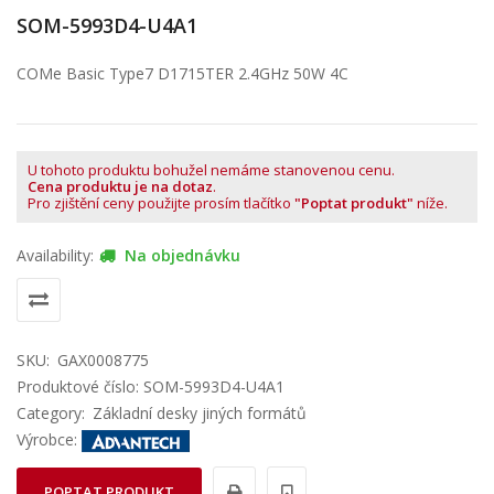
SOM-5993D4-U4A1
COMe Basic Type7 D1715TER 2.4GHz 50W 4C
U tohoto produktu bohužel nemáme stanovenou cenu.
Cena produktu je na dotaz
.
Pro zjištění ceny použijte prosím tlačítko
"Poptat produkt"
níže.
Availability:
Na objednávku
SKU:
GAX0008775
Produktové číslo: SOM-5993D4-U4A1
Category:
Základní desky jiných formátů
Výrobce:
POPTAT PRODUKT