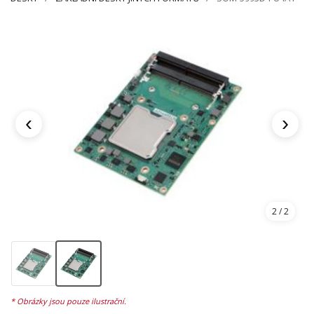
‹
›
2
/ 2