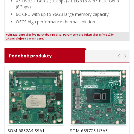
4* USB3.1 Gen 2 (10Gbps) / PEG x16 & 8* PCIe Gen3
(8Gbps)
6C CPU with up to 96GB large memory capacity
QFCS high performance thermal solution
Vyhrazujeme si právo na chyby v popisu. Parametry produktu si prosíme vždy
zkontrolujte v datasheetu.
Podobné produkty
SOM-6832A4-S9A1
SOM-6897C3-U3A3