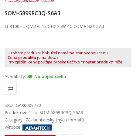
SOM-5899RC3Q-S6A3
I3-9100HL QM370 1.6GHz 25W 4C COMe Basic A3
U tohoto produktu bohužel nemáme stanovenou cenu.
Cena produktu je na dotaz
.
Pro zjištění ceny použijte prosím tlačítko
"Poptat produkt"
níže.
Availability:
Na objednávku
SKU:
GAX0008770
Produktové číslo: SOM-5899RC3Q-S6A3
Category:
Základní desky jiných formátů
Výrobce: