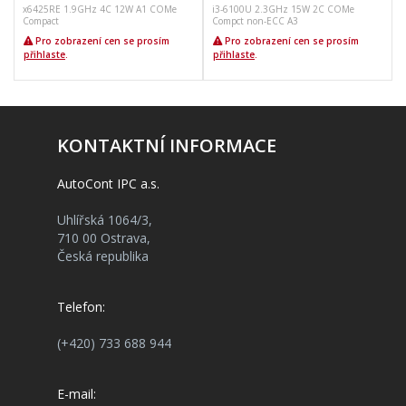
x6425RE 1.9GHz 4C 12W A1 COMe
i3-6100U 2.3GHz 15W 2C COMe
Compact
Compct non-ECC A3
Pro zobrazení cen se prosím
Pro zobrazení cen se prosím
přihlaste
.
přihlaste
.
KONTAKTNÍ INFORMACE
AutoCont IPC a.s.
Uhlířská 1064/3,
710 00 Ostrava,
Česká republika
Telefon:
(+420) 733 688 944
E-mail: