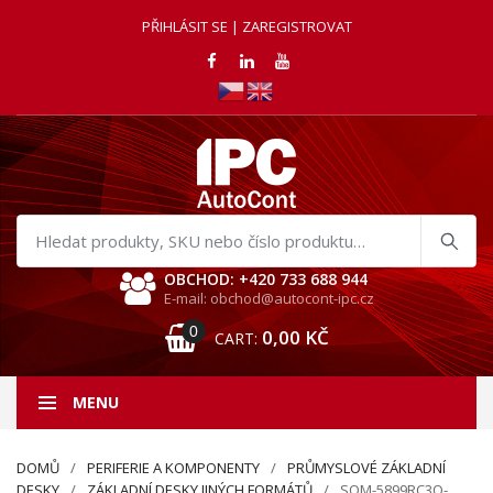
PŘIHLÁSIT SE | ZAREGISTROVAT
Hledat
produkty
OBCHOD: +420 733 688 944
E-mail: obchod@autocont-ipc.cz
0
0,00
KČ
CART:
MENU
DOMŮ
PERIFERIE A KOMPONENTY
PRŮMYSLOVÉ ZÁKLADNÍ
DESKY
ZÁKLADNÍ DESKY JINÝCH FORMÁTŮ
SOM-5899RC3Q-