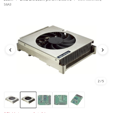
S6A3
‹
›
2
/ 5