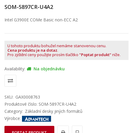
SOM-5897CR-U4A2
Intel G3900E COMe Basic non-ECC A2
U tohoto produktu bohužel nemáme stanovenou cenu.
Cena produktu je na dotaz
.
Pro zjištění ceny použijte prosím tlačítko
"Poptat produkt"
níže.
Availability:
Na objednávku
SKU:
GAX0008763
Produktové číslo: SOM-5897CR-U4A2
Category:
Základní desky jiných formátů
Výrobce:
POPTAT PRODUKT