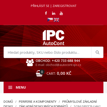
PŘIHLÁSIT SE | ZAREGISTROVAT
Hledat
produkty
OBCHOD: +420 733 688 944
E-mail: obchod@autocont-ipc.cz
0
0,00
KČ
CART:
MENU
DOMŮ
PERIFERIE A KOMPONENTY
PRŮMYSLOVÉ ZÁKLADNÍ
DESKY
ZÁKLADNÍ DESKY JINÝCH FORMÁTŮ
SOM-5897CR-U4A2