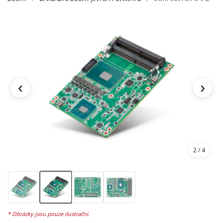
‹
›
2
/ 4