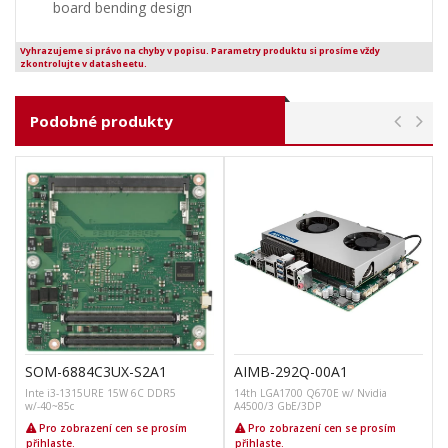
board bending design
Vyhrazujeme si právo na chyby v popisu. Parametry produktu si prosíme vždy
zkontrolujte v datasheetu.
Podobné produkty
SOM-6884C3UX-S2A1
AIMB-292Q-00A1
Inte i3-1315URE 15W 6C DDR5
14th LGA1700 Q670E w/ Nvidia
w/-40~85c
A4500/3 GbE/3DP
Pro zobrazení cen se prosím
Pro zobrazení cen se prosím
přihlaste
.
přihlaste
.