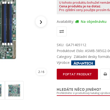
U tohoto produktu bohužel nemá
Cena produktu je na dotaz
.
Pro zjištění ceny použijte prosím t
›
Availability:
Na objednávku
SKU:
GA71405112
Produktové číslo: ASMB-585G2-
Category:
Základní desky formát
Výrobce:
2
/ 6
POPTAT PRODUKT