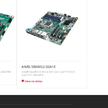
AIMB-586WG2-00A1E
 LAN/IPMI
Intel® Xeon® E3/ 8th & 9th Gen Core™i7/i5/i3
LGA1151, MicroATX…
Cena na dotaz