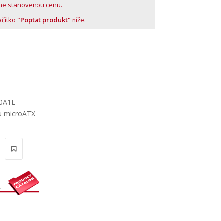
me stanovenou cenu.
lačítko
"Poptat produkt"
níže.
00A1E
u microATX