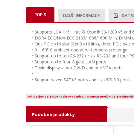
POPIS
DALŠÍ INFORMACE
DATA
• Supports LGA 1151 Intel® Xeon® E3-1200 v5 and 6t
• DDR4 ECC/Non-ECC 2133/1866/1600 MHz DIMM u
• One PCIe x16 slot (Gen3 x16 link), three PCIe x4 slo
• 0 ~ 60° C ambient operation temperature range
• Support up to ten RS-232 or six RS-232 and four R
• Support up to four Gigabit LAN ports
• Triple display – two DVI-D and one VGA ports
•
• Support seven SATA3 ports and six USB 3.0 ports
Vyhrazujeme si právo na chyby v popisu. Parametry produktu si prosíme vžd
Podobné produkty