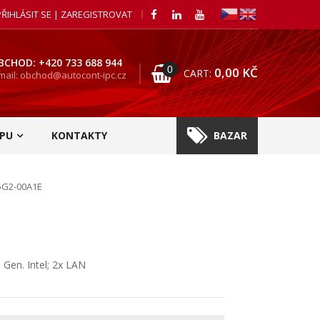
PŘIHLÁSIT SE | ZAREGISTROVAT
BCHOD: +420 733 688 944
0
0,00
KČ
CART:
mail: obchod@autocont-ipc.cz
PU
KONTAKTY
BAZAR
5G2-00A1E
Gen. Intel; 2x LAN