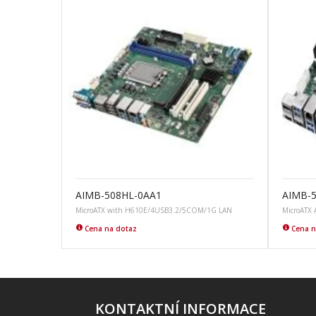
AIMB-508HL-0AA1
AIMB-
MicroATX with H610E/4USB3.2/5COM/1G LAN
MicroATX
Cena na dotaz
Cena n
KONTAKTNÍ INFORMACE