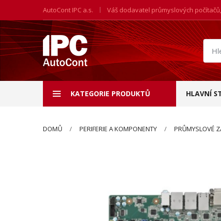
AutoCont IPC a.s.
Váš dodavatel průmyslových počítačů
Hled
prod
KATEGORIE PRODUKTŮ
HLAVNÍ S
DOMŮ
PERIFERIE A KOMPONENTY
PRŮMYSLOVÉ Z