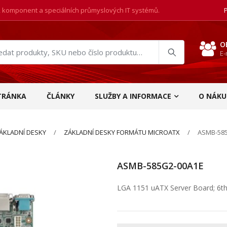
, komponent a speciálních průmyslových IT systémů.
O
E-
at
ukty
TRÁNKA
ČLÁNKY
SLUŽBY A INFORMACE
O NÁKU
ÁKLADNÍ DESKY
ZÁKLADNÍ DESKY FORMÁTU MICROATX
ASMB-58
ASMB-585G2-00A1E
LGA 1151 uATX Server Board; 6th 