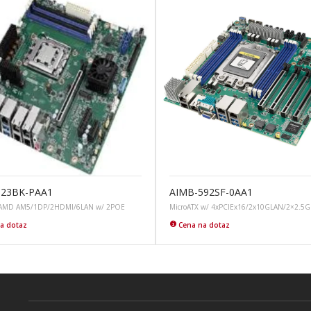
523BK-PAA1
AIMB-592SF-0AA1
 AMD AM5/1DP/2HDMI/6LAN w/ 2POE
MicroATX w/ 4xPCIEx16/2x10GLAN/2×2.5G
a dotaz
Cena na dotaz