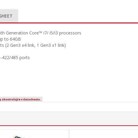
SHEET
h Generation Core™ i7/ i5/i3 processors
p to 64GB
ts (2 Gen3 x4 link, 1 Gen3 x1 link)
S-422/485 ports
y zkontrolujte v datasheetu.