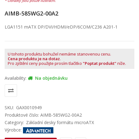
AIMB-585WG2-00A2
LGA1151 mATX DP/DVI/HDMI/eDP/6COM/C236 A201-1
U tohoto produktu bohužel nemáme stanovenou cenu.
Cena produktu je na dotaz
.
Pro zjištění ceny použijte prosím tlačítko
"Poptat produkt"
níže.
Availability:
Na objednávku
SKU:
GAX0010949
Produktové číslo: AIMB-585WG2-00A2
Category:
Základní desky formátu microATX
Výrobce: