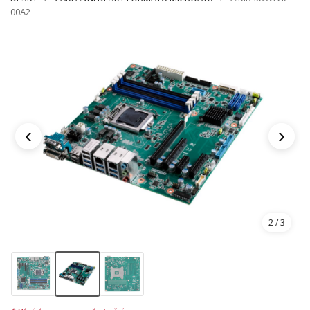
00A2
‹
›
2
/ 3