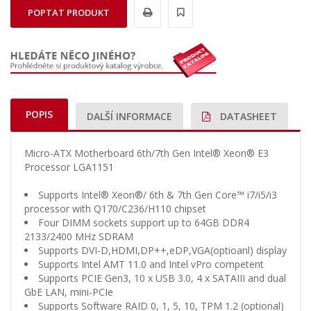
POPTAT PRODUKT
POPIS
DALŠÍ INFORMACE
DATASHEET
Micro-ATX Motherboard 6th/7th Gen Intel® Xeon® E3
Processor LGA1151
Supports Intel® Xeon®/ 6th & 7th Gen Core™ i7/i5/i3
processor with Q170/C236/H110 chipset
Four DIMM sockets support up to 64GB DDR4
2133/2400 MHz SDRAM
Supports DVI-D,HDMI,DP++,eDP,VGA(optioanl) display
Supports Intel AMT 11.0 and Intel vPro competent
Supports PCIE Gen3, 10 x USB 3.0, 4 x SATAIII and dual
GbE LAN, mini-PCIe
Supports Software RAID 0, 1, 5, 10, TPM 1.2 (optional)