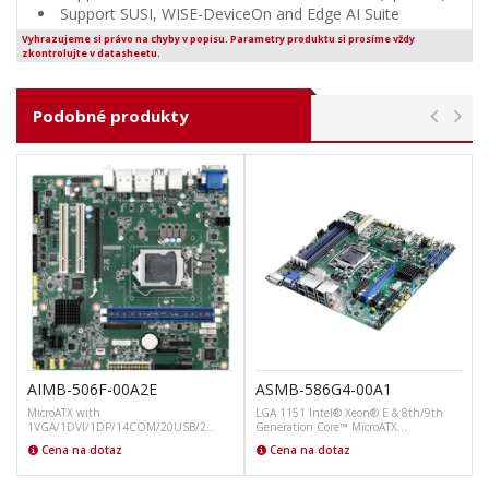
Support SUSI, WISE-DeviceOn and Edge AI Suite
Vyhrazujeme si právo na chyby v popisu. Parametry produktu si prosíme vždy
zkontrolujte v datasheetu.
Podobné produkty
AIMB-506F-00A2E
ASMB-586G4-00A1
MicroATX with
LGA 1151 Intel® Xeon® E & 8th/9th
1VGA/1DVI/1DP/14COM/20USB/2
Generation Core™ MicroATX…
PCIx1
Cena na dotaz
Cena na dotaz