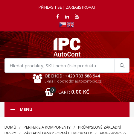
PŘIHLÁSIT SE | ZAREGISTROVAT
Hledat
produkty
OBCHOD: +420 733 688 944
E-mail: obchod@autocont-ipc.cz
0
0,00
KČ
CART:
MENU
DOMŮ
PERIFERIE A KOMPONENTY
PRŮMYSLOVÉ ZÁKLADNÍ
DESKY
ZÁKLADNÍ DESKY FORMÁTU MICROATX
AIMB-585WG2-