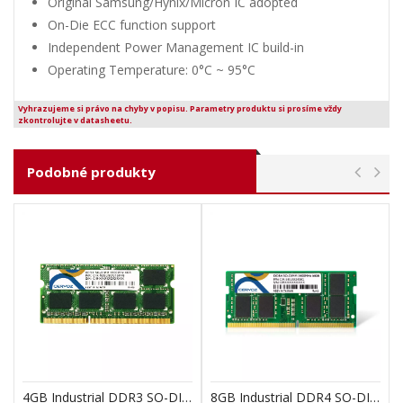
Original Samsung/Hynix/Micron IC adopted
On-Die ECC function support
Independent Power Management IC build-in
Operating Temperature: 0°C ~ 95°C
Vyhrazujeme si právo na chyby v popisu. Parametry produktu si prosíme vždy
zkontrolujte v datasheetu.
Podobné produkty
4GB Industrial DDR3 SO-DIMM 1600MHz
8GB Industrial DDR4 SO-DIMM 2400MHz