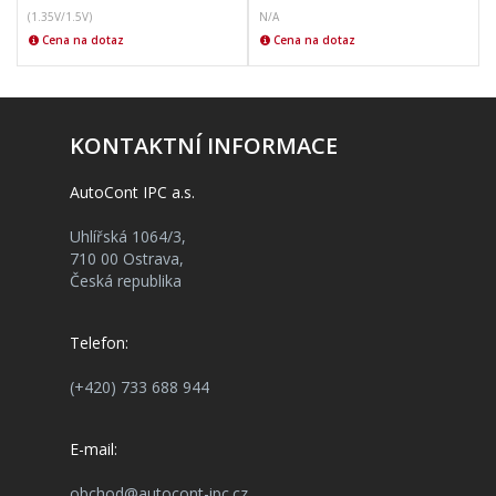
(1.35V/1.5V)
N/A
(
Cena na dotaz
Cena na dotaz
KONTAKTNÍ INFORMACE
AutoCont IPC a.s.
Uhlířská 1064/3,
710 00 Ostrava,
Česká republika
Telefon:
(+420) 733 688 944
E-mail:
obchod@autocont-ipc.cz