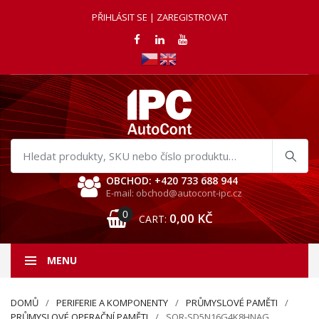
PŘIHLÁSIT SE | ZAREGISTROVAT
Hledat
produkty
OBCHOD: +420 733 688 944
E-mail: obchod@autocont-ipc.cz
0
0,00
KČ
CART:
MENU
DOMŮ
PERIFERIE A KOMPONENTY
PRŮMYSLOVÉ PAMĚTI
PRŮMYSLOVÉ OPERAČNÍ PAMĚTI
SQR-SD5N16G4K8HNAG