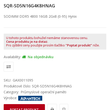
SQR-SD5N16G4K8HNAG
SODIMM DDR5 4800 16GB 2Gx8 (0-95) Hynix
U tohoto produktu bohužel nemáme stanovenou cenu.
Cena produktu je na dotaz
.
Pro zjištění ceny použijte prosím tlačítko
"Poptat produkt"
níže.
Availability:
Na objednávku
SKU:
GAX0011095
Produktové číslo: SQR-SD5N16G4K8HNAG
Category:
Průmyslové operační paměti
Výrobce:
POPTAT PRODUKT