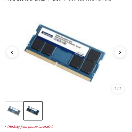
‹
›
2
/ 2