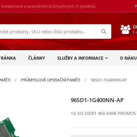
, komponent a speciálních průmyslových IT systémů.
O
E-
at
ukty
TRÁNKA
ČLÁNKY
SLUŽBY A INFORMACE
O NÁKU
AMĚTI
PRŮMYSLOVÉ OPERAČNÍ PAMĚTI
96SD1-1G400NN-AP
96SD1-1G400NN-AP
1G SO-DDR1 400 64X8 PROMOS