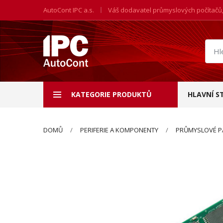
AutoCont IPC a.s.
Váš dodavatel průmyslových počítačů
Hled
prod
KATEGORIE PRODUKTŮ
HLAVNÍ S
DOMŮ
PERIFERIE A KOMPONENTY
PRŮMYSLOVÉ P