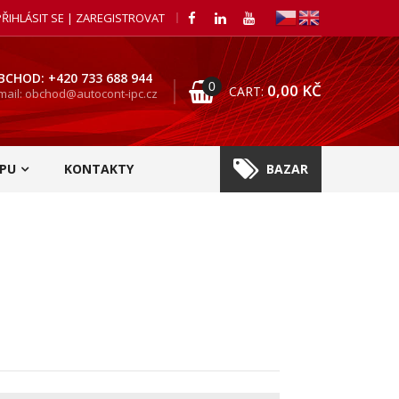
PŘIHLÁSIT SE | ZAREGISTROVAT
BCHOD: +420 733 688 944
0
0,00
KČ
CART:
mail: obchod@autocont-ipc.cz
PU
KONTAKTY
BAZAR