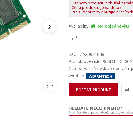
U tohoto produktu bohužel nemá
Cena produktu je na dotaz
.
Pro zjištění ceny použijte prosím t
›
Availability:
Na objednávku
SKU:
GAX0011048
Produktové číslo: 96SD1-1G400
Category:
Průmyslové operační 
Výrobce:
2
/ 3
POPTAT PRODUKT