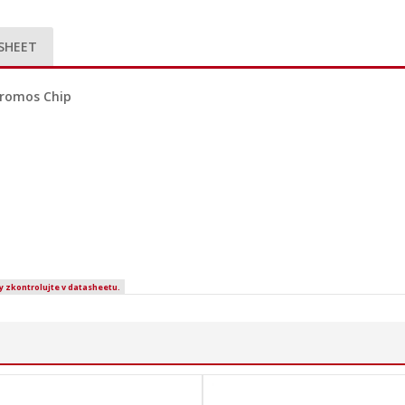
SHEET
Promos Chip
y zkontrolujte v datasheetu.