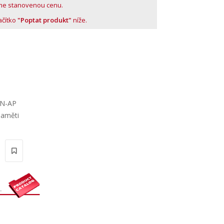
me stanovenou cenu.
lačítko
"Poptat produkt"
níže.
NN-AP
paměti