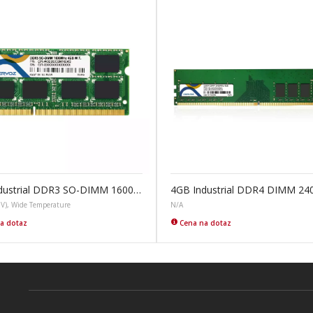
4GB Industrial DDR3 SO-DIMM 1600MHz
4GB Industrial DDR4 DIMM 2
5V), Wide Temperature
N/A
a dotaz
Cena na dotaz