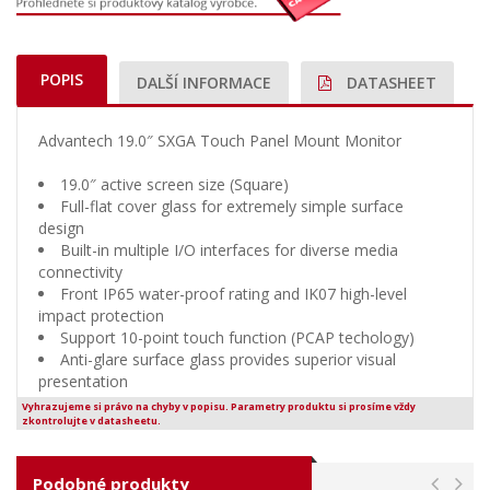
POPIS
DALŠÍ INFORMACE
DATASHEET
Advantech 19.0″ SXGA Touch Panel Mount Monitor
19.0″ active screen size (Square)
Full-flat cover glass for extremely simple surface
design
Built-in multiple I/O interfaces for diverse media
connectivity
Front IP65 water-proof rating and IK07 high-level
impact protection
Support 10-point touch function (PCAP techology)
Anti-glare surface glass provides superior visual
presentation
Vyhrazujeme si právo na chyby v popisu. Parametry produktu si prosíme vždy
zkontrolujte v datasheetu.
Podobné produkty