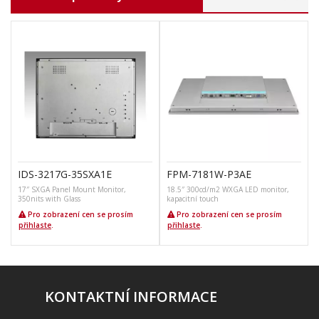
IDS-3217G-35SXA1E
FPM-7181W-P3AE
17″ SXGA Panel Mount Monitor,
18.5″ 300cd/m2 WXGA LED monitor,
350nits with Glass
kapacitní touch
Pro zobrazení cen se prosím
Pro zobrazení cen se prosím
přihlaste
.
přihlaste
.
KONTAKTNÍ INFORMACE