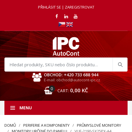
PŘIHLÁSIT SE | ZAREGISTROVAT
Hledat
produkty
OBCHOD: +420 733 688 944
E-mail: obchod@autocont-ipc.cz
0
0,00
KČ
CART:
MENU
DOMŮ
PERIFERIE A KOMPONENTY
PRŮMYSLOVÉ MONITORY
MONITORY URČENÉ DO PANELU
VUE-2190-SX25PX-A4