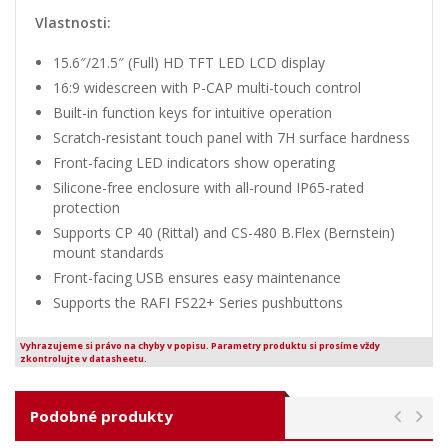
Vlastnosti:
15.6″/21.5″ (Full) HD TFT LED LCD display
16:9 widescreen with P-CAP multi-touch control
Built-in function keys for intuitive operation
Scratch-resistant touch panel with 7H surface hardness
Front-facing LED indicators show operating
Silicone-free enclosure with all-round IP65-rated
protection
Supports CP 40 (Rittal) and CS-480 B.Flex (Bernstein)
mount standards
Front-facing USB ensures easy maintenance
Supports the RAFI FS22+ Series pushbuttons
Vyhrazujeme si právo na chyby v popisu. Parametry produktu si prosíme vždy
zkontrolujte v datasheetu.
Podobné produkty