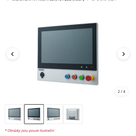
‹
›
2
/ 4