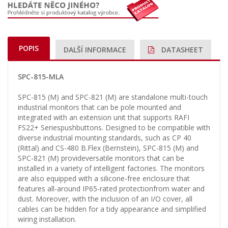
POPIS
DALŠÍ INFORMACE
DATASHEET
SPC-815-MLA
SPC-815 (M) and SPC-821 (M) are standalone multi-touch
industrial monitors that can be pole mounted and
integrated with an extension unit that supports RAFI
FS22+ Seriespushbuttons. Designed to be compatible with
diverse industrial mounting standards, such as CP 40
(Rittal) and CS-480 B.Flex (Bernstein), SPC-815 (M) and
SPC-821 (M) provideversatile monitors that can be
installed in a variety of intelligent factories. The monitors
are also equipped with a silicone-free enclosure that
features all-around IP65-rated protectionfrom water and
dust. Moreover, with the inclusion of an I/O cover, all
cables can be hidden for a tidy appearance and simplified
wiring installation.