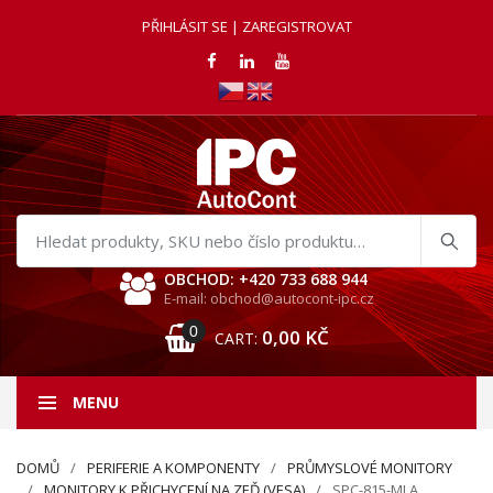
PŘIHLÁSIT SE | ZAREGISTROVAT
Hledat
produkty
OBCHOD: +420 733 688 944
E-mail: obchod@autocont-ipc.cz
0
0,00
KČ
CART:
MENU
DOMŮ
PERIFERIE A KOMPONENTY
PRŮMYSLOVÉ MONITORY
MONITORY K PŘICHYCENÍ NA ZEĎ (VESA)
SPC-815-MLA