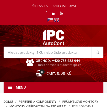
PŘIHLÁSIT SE | ZAREGISTROVAT
Hledat
produkty
OBCHOD: +420 733 688 944
E-mail: obchod@autocont-ipc.cz
0
0,00
KČ
CART:
MENU
DOMŮ
PERIFERIE A KOMPONENTY
PRŮMYSLOVÉ MONITORY
MONITORY K PŘICHYCENÍ NA ZEĎ (VESA)
R21L100-CHM1