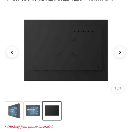
‹
›
1
/ 3