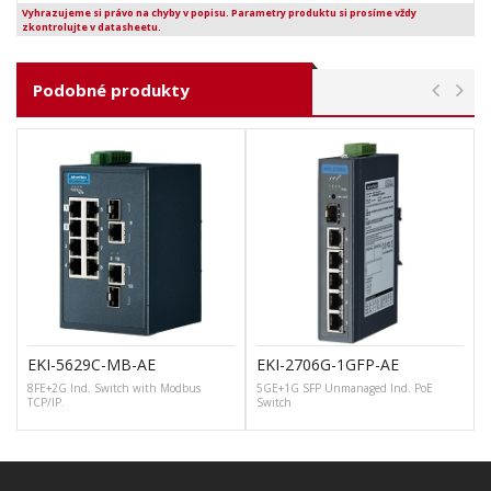
Vyhrazujeme si právo na chyby v popisu. Parametry produktu si prosíme vždy
zkontrolujte v datasheetu.
Podobné produkty
EKI-5629C-MB-AE
EKI-2706G-1GFP-AE
8FE+2G Ind. Switch with Modbus
5GE+1G SFP Unmanaged Ind. PoE
TCP/IP.
Switch