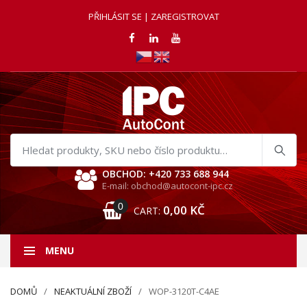
PŘIHLÁSIT SE | ZAREGISTROVAT
Hledat
produkty
OBCHOD: +420 733 688 944
E-mail: obchod@autocont-ipc.cz
0
0,00
KČ
CART:
MENU
DOMŮ
NEAKTUÁLNÍ ZBOŽÍ
WOP-3120T-C4AE